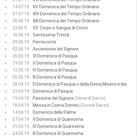
»
14.07.19
XV Domenica del Tempo Ordinario
»
07.07.19
XIV Domenica del Tempo Ordinario
»
30.06.19
XIII Domenica del Tempo Ordinario
»
23.06.9
SS. Corpo e Sangue di Cristo
»
16.06.19
Santissima Trinità
»
09.06.19
Pentecoste
»
02.06.19
Ascensione del Signore
»
26.05.19
VI Domenica di Pasqua
»
19.05.19
V Domenica di Pasqua
»
12.05.19
IV Domenica di Pasqua
»
05.05.19
III Domenica di Pasqua
»
28.04.19
II Domenica di Pasqua o della Divina Misericordia
»
21.04.19
Domenica di Pasqua
»
19.04.19
Passione del Signore
(Venerdì Santo)
»
18.04.19
Messa in Coena Domini
(Giovedì Santo)
»
14.04.19
Domenica delle Palme
»
07.04.19
V Domenica di Quaresima
»
31.03.19
IV Domenica di Quaresima
»
24.03.19
III Domenica di Quaresima