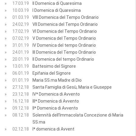
»
17.03.19
II Domenica di Quaresima
»
10.03.19
I Domenica di Quaresima
»
01.03.19
VIII Domenica del Tempo Ordinario
»
24.02.19
VII Domenica del Tempo Ordinario
»
17.02.19
VI Domenica del Tempo Ordinario
»
07.02.19
V Domenica del Tempo Ordinario
»
31.01.19
IV Domenica del tempo Ordinario
»
24.01.19
III Domenica del Tempo Ordinario
»
20.01.19
II Domenica del tempo Ordinario
»
13.01.19
Battesimo del Signore
»
06.01.19
Epifania del Signore
»
01.01.19
Maria SS.ma Madre di Dio
»
27.12.18
Santa Famiglia di Gesù, Maria e Giuseppe
»
23.12.18
IVª Domenica di Avvento
»
16.12.18
IIIª Domenica di Avvento
»
09.12.18
IIª Domenica di Avvento
»
08.12.18
Solennità dell’Immacolata Concezione di Maria
SS.ma
»
02.12.18
Iª domenica di Avvent