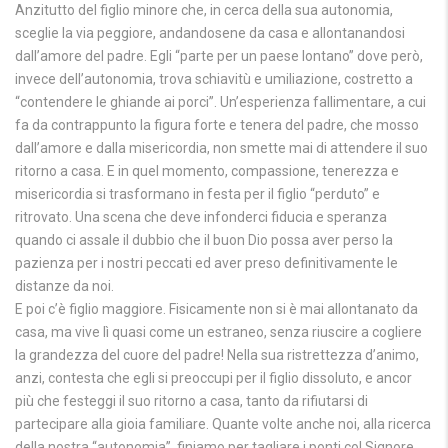
Anzitutto del figlio minore che, in cerca della sua autonomia,
sceglie la via peggiore, andandosene da casa e allontanandosi
dall’amore del padre. Egli “parte per un paese lontano” dove però,
invece dell’autonomia, trova schiavitù e umiliazione, costretto a
“contendere le ghiande ai porci”. Un’esperienza fallimentare, a cui
fa da contrappunto la figura forte e tenera del padre, che mosso
dall’amore e dalla misericordia, non smette mai di attendere il suo
ritorno a casa. E in quel momento, compassione, tenerezza e
misericordia si trasformano in festa per il figlio “perduto” e
ritrovato. Una scena che deve infonderci fiducia e speranza
quando ci assale il dubbio che il buon Dio possa aver perso la
pazienza per i nostri peccati ed aver preso definitivamente le
distanze da noi.
E poi c’è figlio maggiore. Fisicamente non si è mai allontanato da
casa, ma vive lì quasi come un estraneo, senza riuscire a cogliere
la grandezza del cuore del padre! Nella sua ristrettezza d’animo,
anzi, contesta che egli si preoccupi per il figlio dissoluto, e ancor
più che festeggi il suo ritorno a casa, tanto da rifiutarsi di
partecipare alla gioia familiare. Quante volte anche noi, alla ricerca
della nostra “autonomia”, finiamo per tagliare i ponti col Signore,