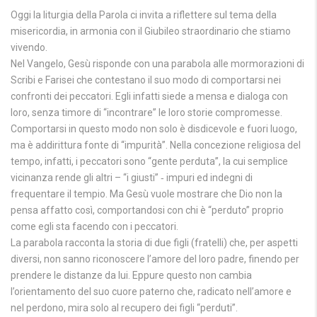
Oggi la liturgia della Parola ci invita a riflettere sul tema della
misericordia, in armonia con il Giubileo straordinario che stiamo
vivendo.
Nel Vangelo, Gesù risponde con una parabola alle mormorazioni di
Scribi e Farisei che contestano il suo modo di comportarsi nei
confronti dei peccatori. Egli infatti siede a mensa e dialoga con
loro, senza timore di “incontrare” le loro storie compromesse.
Comportarsi in questo modo non solo è disdicevole e fuori luogo,
ma è addirittura fonte di “impurità”. Nella concezione religiosa del
tempo, infatti, i peccatori sono “gente perduta”, la cui semplice
vicinanza rende gli altri – “i giusti” ‐ impuri ed indegni di
frequentare il tempio. Ma Gesù vuole mostrare che Dio non la
pensa affatto così, comportandosi con chi è “perduto” proprio
come egli sta facendo con i peccatori.
La parabola racconta la storia di due figli (fratelli) che, per aspetti
diversi, non sanno riconoscere l’amore del loro padre, finendo per
prendere le distanze da lui. Eppure questo non cambia
l’orientamento del suo cuore paterno che, radicato nell’amore e
nel perdono, mira solo al recupero dei figli “perduti”.