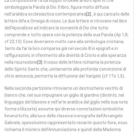
La composizione fa da supporto ideale al libro aperto che
simboleggia la Parola di Dio. Il libro, figura molto diffusa
nell’araldica ecclesiastica contemporanea
[2]
, è qui caricato delle
lettere Alfa e Omega di rosso. Le due lettere si ritrovano nel libro
dell’Apocalisse ad indicare la sovranità di Dio che tutto
comprende e tutto opera con la potenza della sua Parola (Ap 1,8;
cf 22,13). Esse diverranno molto care alla simbologia cristiana,
tanto da far la loro comparsa già nel secolo III in epigrafi e in
raffigurazioni, in riferimento alla divinità di Cristo e alla speranza
nella risurrezione
[3]
. Il rosso delle lettere richiama la potenza
dello Spirito Santo che, unitamente alla profonda convinzione di
chi lo annuncia, permette la diffusione del Vangelo (cf 1Ts 1,5).
Nella seconda partizione ritroviamo un destrocherio vestito di
bianco che, nel suo impugnare un giglio di giardino (distinto, nel
linguaggio del blasone e nell’arte araldica dal giglio nella sua nota
forma stilizzata) assume qui diverse connotazioni simboliche.
Innanzitutto, alla luce della classica iconografia dell’Arcangelo
Gabriele, spessissimo rappresentato recante questo fiore, esso
richiama il mistero dell’Annunciazione e quindi della Madonna