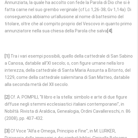
Annunziata, la quale ha accolto con fede la Parola di Dio che si è
fatta carne nel suo grembo verginale (cf Lc 1,26-38; Gv 1,14a). Di
conseguenza abbiamo un’allusione al nome di battesimo del
titolare, oltre che al compito proprio del Vescovo in quanto primo
annunziatore nella sua chiesa della Parola che salva
[4]
.
[1]
Tra i vari esempi possibili, quello della cattedrale di San Sabino
a Canosa, databile all’XI secolo; o, con figure umane nella loro
interezza, della cattedrale di Santa Maria Assunta a Bitonto, del
1229, come della cattedrale salernitana di San Matteo, databile
alla seconda metà del XII secolo.
[2]
Cf. A. POMPILI, “Il libro e la stella: simbolo e arte di due figure
diffuse negli stemmi ecclesiastici italiani contemporanei”, in
Nobiltà. Rivista di Araldica, Genealogia, Ordini Cavallereschi, n. 86
(2008), pp. 407-432.
[3]
Cf Voce “Alfa e Omega, Principio e Fine”, in M. LURKER,