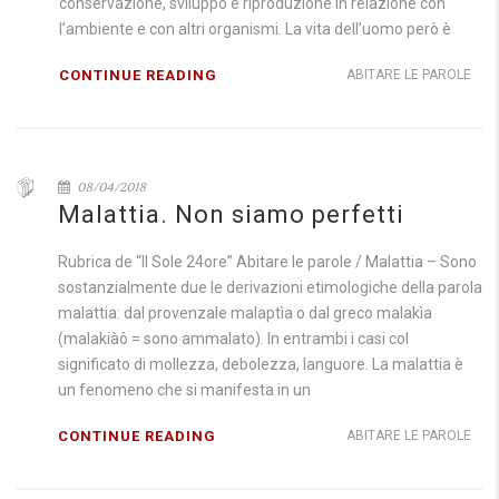
conservazione, sviluppo e riproduzione in relazione con
l’ambiente e con altri organismi. La vita dell’uomo però è
CONTINUE READING
ABITARE LE PAROLE
08/04/2018
Malattia. Non siamo perfetti
Rubrica de “Il Sole 24ore” Abitare le parole / Malattia – Sono
sostanzialmente due le derivazioni etimologiche della parola
malattia: dal provenzale malaptìa o dal greco malakìa
(malakiàô = sono ammalato). In entrambi i casi col
significato di mollezza, debolezza, languore. La malattia è
un fenomeno che si manifesta in un
CONTINUE READING
ABITARE LE PAROLE