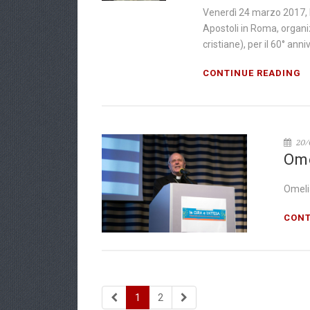
Venerdì 24 marzo 2017, Mo
Apostoli in Roma, organi
cristiane), per il 60° ann
CONTINUE READING
20/
Ome
Omelia
CONT
1
2