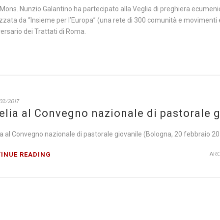
ns. Nunzio Galantino ha partecipato alla Veglia di preghiera ecumenica i
zzata da “Insieme per l’Europa” (una rete di 300 comunità e movimenti ec
iversario dei Trattati di Roma.
02/2017
lia al Convegno nazionale di pastorale g
 al Convegno nazionale di pastorale giovanile (Bologna, 20 febbraio 2
INUE READING
ARC