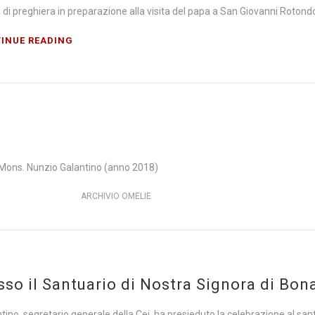
 di preghiera in preparazione alla visita del papa a San Giovanni Roton
INUE READING
. Mons. Nunzio Galantino (anno 2018)
ARCHIVIO OMELIE
so il Santuario di Nostra Signora di Bona
no, segretario generale della Cei, ha presieduto la celebrazione al santu