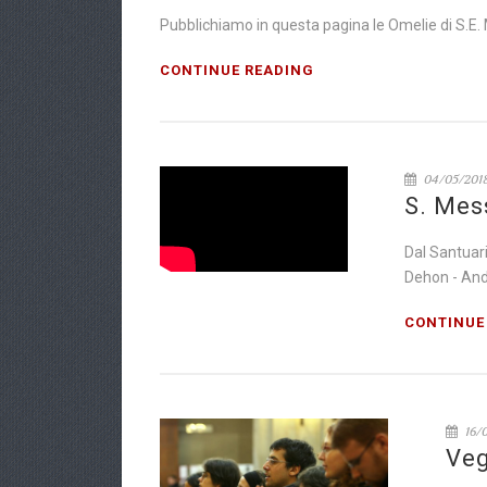
Pubblichiamo in questa pagina le Omelie di S.E
CONTINUE READING
04/05/201
S. Mes
Dal Santuar
Dehon - And
CONTINUE
16/
Veg