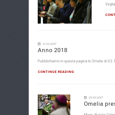
Veglia
CONT
31/12/2017
Anno 2018
Pubblichiamo in questa pagina le Omelie di S.E
CONTINUE READING
29/10/2017
Omelia pres
Mons. Nunzio Galanti