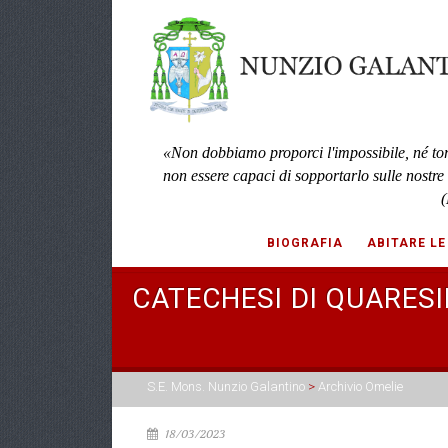
«Non dobbiamo proporci l'impossibile, né to
non essere capaci di sopportarlo sulle nostre
(
BIOGRAFIA
ABITARE LE
CATECHESI DI QUARES
S.E. Mons. Nunzio Galantino
>
Archivio Omelie
18/03/2023