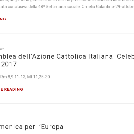
nata conclusiva della 48ª Settimana sociale. Omelia Galantino-29-ottobr
ING
017
blea dell’Azione Cattolica Italiana. Cele
e 2017
; Rm 8,9.11-13; Mt 11,25-30
E READING
menica per l’Europa