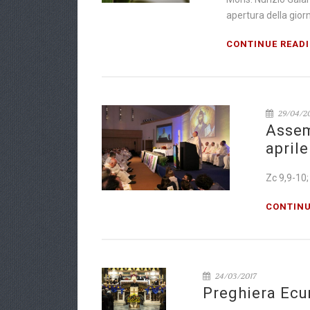
apertura della gior
CONTINUE READ
29/04/2
Assem
april
Zc 9,9-10
CONTINU
24/03/2017
Preghiera Ecu