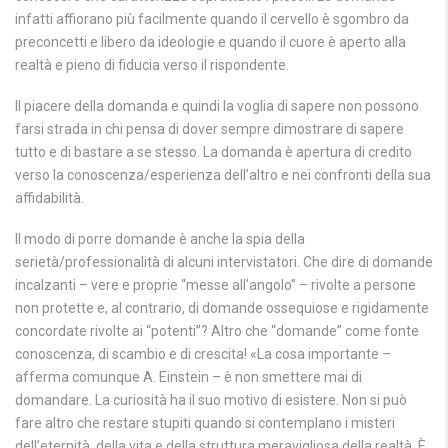
infatti affiorano più facilmente quando il cervello è sgombro da
preconcetti e libero da ideologie e quando il cuore è aperto alla
realtà e pieno di fiducia verso il rispondente.
Il piacere della domanda e quindi la voglia di sapere non possono
farsi strada in chi pensa di dover sempre dimostrare di sapere
tutto e di bastare a se stesso. La domanda è apertura di credito
verso la conoscenza/esperienza dell’altro e nei confronti della sua
affidabilità.
Il modo di porre domande è anche la spia della
serietà/professionalità di alcuni intervistatori. Che dire di domande
incalzanti – vere e proprie “messe all’angolo” – rivolte a persone
non protette e, al contrario, di domande ossequiose e rigidamente
concordate rivolte ai “potenti”? Altro che “domande” come fonte
conoscenza, di scambio e di crescita! «La cosa importante –
afferma comunque A. Einstein – è non smettere mai di
domandare. La curiosità ha il suo motivo di esistere. Non si può
fare altro che restare stupiti quando si contemplano i misteri
dell’eternità, della vita e della struttura meravigliosa della realtà. È