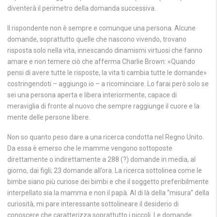
diventerà il perimetro della domanda successiva.
Il rispondente non è sempre e comunque una persona. Alcune
domande, soprattutto quelle che nascono vivendo, trovano
risposta solo nella vita, innescando dinamismi virtuosi che fanno
amare e non temere ciò che afferma Charlie Brown: «Quando
pensi di avere tutte le risposte, la vita ti cambia tutte le domande»
costringendoti – aggiungo io – a ricominciare. Lo farai però solo se
sei una persona aperta e libera interiormente, capace di
meraviglia di fronte al nuovo che sempre raggiunge il cuore e la
mente delle persone libere.
Non so quanto peso dare a una ricerca condotta nel Regno Unito.
Da essa è emerso che le mamme vengono sottoposte
direttamente o indirettamente a 288 (?) domande in media, al
giorno, dai figli; 23 domande all’ora. La ricerca sottolinea come le
bimbe siano più curiose dei bimbi e che il soggetto preferibilmente
interpellato sia la mamma e non il papà. Al di là della “misura” della
curiosità, mi pare interessante sottolineare il desiderio di
conoscere che caratterizza soprattutto i piccoli. Le domande