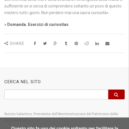
sufficiente se si cerca di comprendere soltanto un poco di questo
mistero tutti i giorni. Non perdere mai una sacra curiosità».
»
Domanda. Esercizi di curiositas
SHARE
CERCA NEL SITO
Nunzio Galantino, Presidente dell'Amministrazione del Patrimonio della
Sede Apostolica
Questo sito fa uso dei cookie soltanto per facilitare la