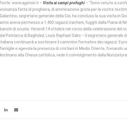
Fonte: www.agensir.it –
Visita ai campi profughi
– “Sono venuto a confer
vicinanza fatta di preghiera, di ammirazione grata per la vostra testim
Galantino, segretario generale della Cei, ha concluso la sua visita in G
anno aveva permesso a 1.400 ragazzi iracheni, fuggiti dalla Piana di Nini
banchi di scuola. Venerdì 14 ottobre nel corso della celebrazione de
dal Patriarca di Baghdad, Louis Raphael Sako – il segretario generale d
italiana continuerà a sostenere il cammino formativo dei ragazzi. Il prog
famiglie e agevola la presenza di cristiani in Medio Oriente, frenando 
i destinano alla Chiesa cattolica, vede il coinvolgimento della Nunziatura