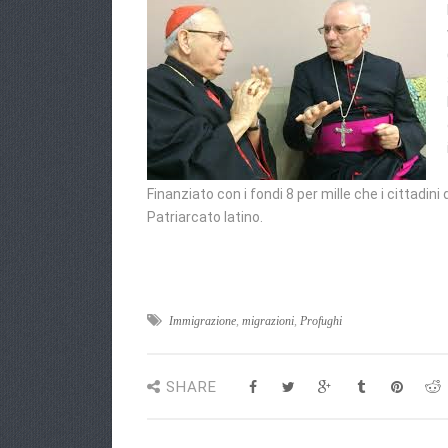
Finanziato con i fondi 8 per mille che i cittadin
Patriarcato latino.
Immigrazione
,
migrazioni
,
Profughi
SHARE