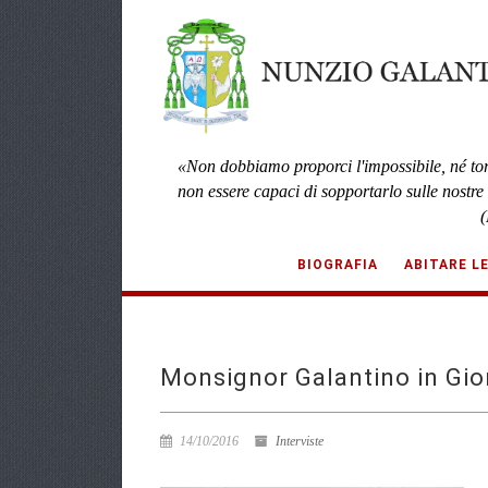
«Non dobbiamo proporci l'impossibile, né to
non essere capaci di sopportarlo sulle nostre
(
BIOGRAFIA
ABITARE L
Monsignor Galantino in Gior
14/10/2016
Interviste