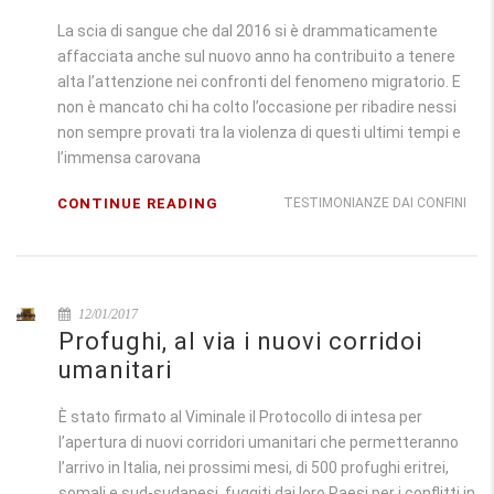
La scia di sangue che dal 2016 si è drammaticamente
affacciata anche sul nuovo anno ha contribuito a tenere
alta l’attenzione nei confronti del fenomeno migratorio. E
non è mancato chi ha colto l’occasione per ribadire nessi
non sempre provati tra la violenza di questi ultimi tempi e
l’immensa carovana
CONTINUE READING
TESTIMONIANZE DAI CONFINI
12/01/2017
Profughi, al via i nuovi corridoi
umanitari
È stato firmato al Viminale il Protocollo di intesa per
l’apertura di nuovi corridori umanitari che permetteranno
l’arrivo in Italia, nei prossimi mesi, di 500 profughi eritrei,
somali e sud-sudanesi, fuggiti dai loro Paesi per i conflitti in