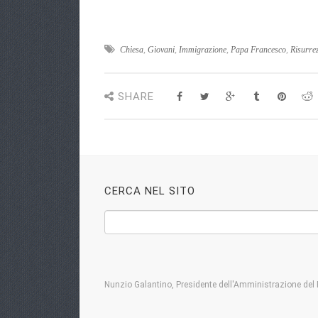
Chiesa
,
Giovani
,
Immigrazione
,
Papa Francesco
,
Risurre
SHARE
CERCA NEL SITO
Nunzio Galantino, Presidente dell'Amministrazione del 