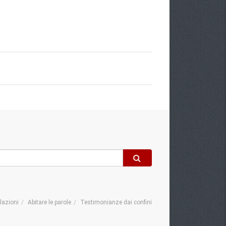
elazioni
Abitare le parole
Testimonianze dai confini