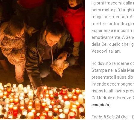
I giorni trascorsi dall
parsi molto più lunghi 
maggiore intensità. A
mettere ordine tra gli
Esperienze e incontri m
emotivamente. A Geno
della Cei, quello che i
Vescovi italiani.
Ho dovuto renderne con
Stampa nella Sala Mar
presentato il sussidio 
intende accompagnare 
risposta all’ invito pr
Cattedrale di Firenze:
completo
)
Fonte: Il Sole 24 Ore –