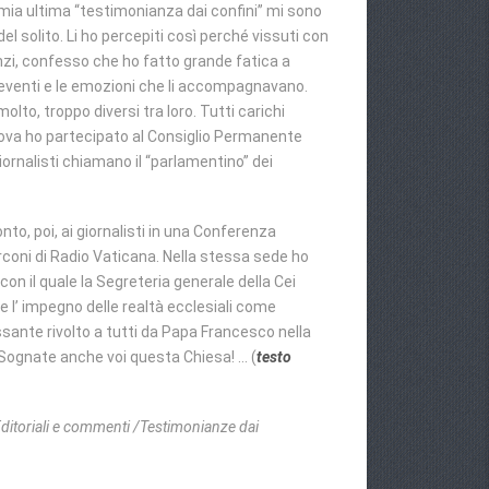
a mia ultima “testimonianza dai confini” mi sono
del solito. Li ho percepiti così perché vissuti con
nzi, confesso che ho fatto grande fatica a
 eventi e le emozioni che li accompagnavano.
olto, troppo diversi tra loro. Tutti carichi
va ho partecipato al Consiglio Permanente
 giornalisti chiamano il “parlamentino” dei
to, poi, ai giornalisti in una Conferenza
coni di Radio Vaticana. Nella stessa sede ho
con il quale la Segreteria generale della Cei
l’ impegno delle realtà ecclesiali come
essante rivolto a tutti da Papa Francesco nella
 Sognate anche voi questa Chiesa! … (
testo
 Editoriali e commenti /Testimonianze dai