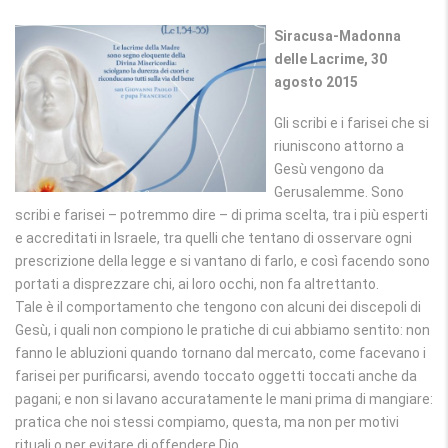
Siracusa-Madonna
delle Lacrime, 30
agosto 2015
Gli scribi e i farisei che si
riuniscono attorno a
Gesù vengono da
Gerusalemme. Sono
scribi e farisei – potremmo dire – di prima scelta, tra i più esperti
e accreditati in Israele, tra quelli che tentano di osservare ogni
prescrizione della legge e si vantano di farlo, e così facendo sono
portati a disprezzare chi, ai loro occhi, non fa altrettanto.
Tale è il comportamento che tengono con alcuni dei discepoli di
Gesù, i quali non compiono le pratiche di cui abbiamo sentito: non
fanno le abluzioni quando tornano dal mercato, come facevano i
farisei per purificarsi, avendo toccato oggetti toccati anche da
pagani; e non si lavano accuratamente le mani prima di mangiare:
pratica che noi stessi compiamo, questa, ma non per motivi
rituali o per evitare di offendere Dio.