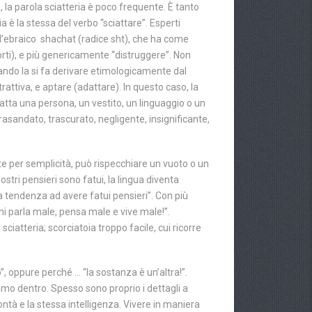
la parola sciatteria è poco frequente. È tanto
a è la stessa del verbo “sciattare”. Esperti
 all’ebraico shachat (radice sht), che ha come
Forti), e più genericamente “distruggere”. Non
 quando la si fa derivare etimologicamente dal
attiva, e aptare (adattare). In questo caso, la
datta una persona, un vestito, un linguaggio o un
rasandato, trascurato, negligente, insignificante,
e per semplicità, può rispecchiare un vuoto o un
tri pensieri sono fatui, la lingua diventa
la tendenza ad avere fatui pensieri”. Con più
i parla male, pensa male e vive male!”.
sciatteria; scorciatoia troppo facile, cui ricorre
o”, oppure perché … “la sostanza è un’altra!”.
amo dentro. Spesso sono proprio i dettagli a
ontà e la stessa intelligenza. Vivere in maniera