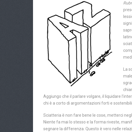
Rubri
prese
lessi
sign
sapre
lati
scia
comp
medi
La s
male
sgra
chia
Aggiungo che il parlare volgare, il liquidare l’int
chi è a corto di argomentazioni forti e sostenibili
Sciatteria è non fare bene le cose, metterci negli
Niente fa mai lo stesso e la forma riveste, mani
segnare la differenza. Questo è vero nelle relazi