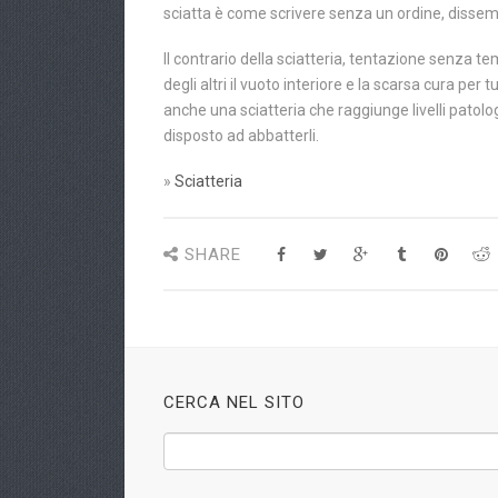
sciatta è come scrivere senza un ordine, disse
Il contrario della sciatteria, tentazione senza t
degli altri il vuoto interiore e la scarsa cura p
anche una sciatteria che raggiunge livelli patolo
disposto ad abbatterli.
»
Sciatteria
SHARE
CERCA NEL SITO