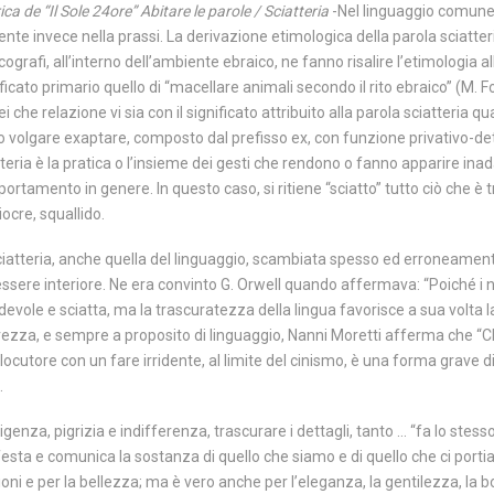
ca de “Il Sole 24ore” Abitare le parole / Sciatteria
-Nel linguaggio comune, 
nte invece nella prassi. La derivazione etimologica della parola sciatteri
cografi, all’interno dell’ambiente ebraico, ne fanno risalire l’etimologia
ificato primario quello di “macellare animali secondo il rito ebraico” (M. 
i che relazione vi sia con il significato attribuito alla parola sciatteria
no volgare exaptare, composto dal prefisso ex, con funzione privativo-detr
tteria è la pratica o l’insieme dei gesti che rendono o fanno apparire ina
ortamento in genere. In questo caso, si ritiene “sciatto” tutto ciò che è t
ocre, squallido.
ciatteria, anche quella del linguaggio, scambiata spesso ed erroneament
ssere interiore. Ne era convinto G. Orwell quando affermava: “Poiché i nos
devole e sciatta, ma la trascuratezza della lingua favorisce a sua volta 
rezza, e sempre a proposito di linguaggio, Nanni Moretti afferma che “Ch
erlocutore con un fare irridente, al limite del cinismo, è una forma grave di 
.
genza, pigrizia e indifferenza, trascurare i dettagli, tanto … “fa lo stess
festa e comunica la sostanza di quello che siamo e di quello che ci porti
oni e per la bellezza; ma è vero anche per l’eleganza, la gentilezza, la b