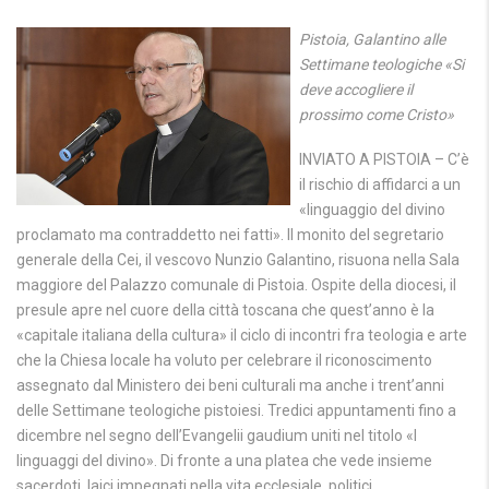
Pistoia, Galantino alle
Settimane teologiche «Si
deve accogliere il
prossimo come Cristo»
INVIATO A PISTOIA – C’è
il rischio di affidarci a un
«linguaggio del divino
proclamato ma contraddetto nei fatti». Il monito del segretario
generale della Cei, il vescovo Nunzio Galantino, risuona nella Sala
maggiore del Palazzo comunale di Pistoia. Ospite della diocesi, il
presule apre nel cuore della città toscana che quest’anno è la
«capitale italiana della cultura» il ciclo di incontri fra teologia e arte
che la Chiesa locale ha voluto per celebrare il riconoscimento
assegnato dal Ministero dei beni culturali ma anche i trent’anni
delle Settimane teologiche pistoiesi. Tredici appuntamenti fino a
dicembre nel segno dell’Evangelii gaudium uniti nel titolo «I
linguaggi del divino». Di fronte a una platea che vede insieme
sacerdoti, laici impegnati nella vita ecclesiale, politici,