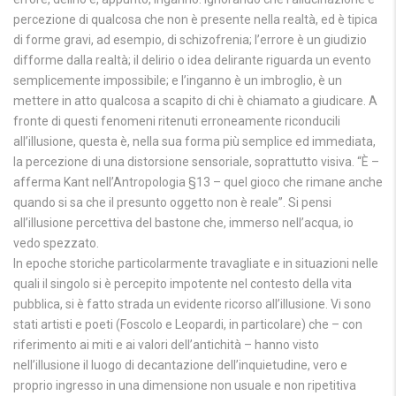
percezione di qualcosa che non è presente nella realtà, ed è tipica
di forme gravi, ad esempio, di schizofrenia; l’errore è un giudizio
difforme dalla realtà; il delirio o idea delirante riguarda un evento
semplicemente impossibile; e l’inganno è un imbroglio, è un
mettere in atto qualcosa a scapito di chi è chiamato a giudicare. A
fronte di questi fenomeni ritenuti erroneamente riconducili
all’illusione, questa è, nella sua forma più semplice ed immediata,
la percezione di una distorsione sensoriale, soprattutto visiva. “È –
afferma Kant nell’Antropologia §13 – quel gioco che rimane anche
quando si sa che il presunto oggetto non è reale”. Si pensi
all’illusione percettiva del bastone che, immerso nell’acqua, io
vedo spezzato.
In epoche storiche particolarmente travagliate e in situazioni nelle
quali il singolo si è percepito impotente nel contesto della vita
pubblica, si è fatto strada un evidente ricorso all’illusione. Vi sono
stati artisti e poeti (Foscolo e Leopardi, in particolare) che – con
riferimento ai miti e ai valori dell’antichità – hanno visto
nell’illusione il luogo di decantazione dell’inquietudine, vero e
proprio ingresso in una dimensione non usuale e non ripetitiva