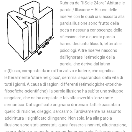
Rubrica de “Il Sole 24ore” Abitare le
parole / Illusione – Alcune delle
riserve con le quali ci si accosta alla
parola illusione sono frutto della
poca o nessuna conoscenza delle
riflessioni che a questa parola
hanno dedicato filosofi, letterati e
psicologi. Altre riserve nascono
dall’ignorare l’etimologia della
parola, che deriva dal latino
in(l)lusio, composto da in rafforzativo e ludere, che significa
letteralmente “stare nel gioco”, semmai separandosi dalla vita di
tutti i giorni. A causa di ragioni differenti (etimologiche-storiche-
filosofiche-scientifiche), la parola illusione ha subìto uno sviluppo
singolare, che ne ha ampliato e talvolta invertito l’orizzonte
semantico. Dal significato originario di ironia infatti è passata a
quello di irrisione, dileggio, sarcasmo. Tardivamente ha assunto
addirittura il significato di inganno. Non solo. Ma alla parola
illusione sono stati accostati, quasi fossero sinonimi, allucinazione,
errore, delirio e, appunto, inganno. Ignorando che l’allucinazione è