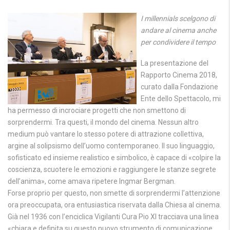
I millennials scelgono di
andare al cinema anche
per condividere il tempo
La presentazione del
Rapporto Cinema 2018,
curato dalla Fondazione
Ente dello Spettacolo, mi
ha permesso di incrociare progetti che non smettono di
sorprendermi. Tra questi, il mondo del cinema. Nessun altro
medium può vantare lo stesso potere di attrazione collettiva,
argine al solipsismo dell’uomo contemporaneo. Il suo linguaggio,
sofisticato ed insieme realistico e simbolico, è capace di «colpire la
coscienza, scuotere le emozioni e raggiungere le stanze segrete
dell’anima», come amava ripetere Ingmar Bergman.
Forse proprio per questo, non smette di sorprendermi l’attenzione
ora preoccupata, ora entusiastica riservata dalla Chiesa al cinema.
Già nel 1936 con l’enciclica Vigilanti Cura Pio XI tracciava una linea
«chiara e definita su questo nuovo strumento di comunicazione,