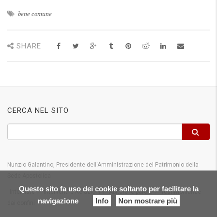
bene comune
SHARE
CERCA NEL SITO
Nunzio Galantino, Presidente dell'Amministrazione del Patrimonio della
Sede Apostolica
Questo sito fa uso dei cookie soltanto per facilitare la
Interviste
Interventi e Relazioni
Abitare le parole
Testimonianze
navigazione
Info
Non mostrare più
dai confini