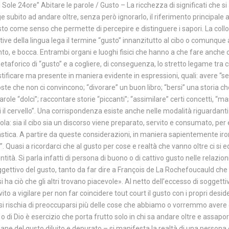
l Sole 24ore” Abitare le parole / Gusto – La ricchezza di significati che
e subito ad andare oltre, senza però ignorarlo, il riferimento principale a
sto come senso che permette di percepire e distinguere i sapori. La collo
tive della lingua lega il termine “gusto” innanzitutto al cibo o comunque 
to, e bocca. Entrambi organi e luoghi fisici che hanno a che fare anche c
metaforico di “gusto” e a cogliere, di conseguenza, lo stretto legame tr
stificare ma presente in maniera evidente in espressioni, quali: avere “s
oste che non ci convincono; “divorare” un buon libro; “bersi” una storia ch
role “dolci”; raccontare storie “piccanti”; “assimilare” certi concetti, “ma
i il cervello”. Una corrispondenza esiste anche nelle modalità riguardanti
ola: sia il cibo sia un discorso viene preparato, servito e consumato, p
stica. A partire da queste considerazioni, in maniera sapientemente iro
Quasi a ricordarci che al gusto per cose e realtà che vanno oltre ci si ed
tà. Si parla infatti di persona di buono o di cattivo gusto nelle relazioni,
gettivo del gusto, tanto da far dire a François de La Rochefoucauld che «L
 si ha ciò che gli altri trovano piacevole». Al netto dell’eccesso di sogget
o a vigilare per non far coincidere tout court il gusto con i propri deside
, si rischia di preoccuparsi più delle cose che abbiamo o vorremmo avere
 di Dio è esercizio che porta frutto solo in chi sa andare oltre e assapo
ne del gusto diluito e depurato – si manifesta la realtà di una persona 