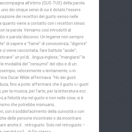
 si accompagna all’etimo (GUS-TUS) della parola
 uno dei cinque sensi di cui è dotato l’essere
cazione dei recettori del gusto-senso nelle
a quanto viene a contatto con i recettori stessi:
on la parola. Veniamo così introdotti al
a cibo e parola/discorso. Un legame non sempre
ete” di sapere e “fame” di conoscenza; “digerire”
e ci viene raccontata; fare battute “acide”;
sticare” un po’di… lingua inglese; “mangiarsi” le
 le modalità del “consumo” del cibo e di un
er esempio, velocemente o lentamente, o in
nica Oscar Wilde affermava: “Ho dei gusti
uca, fino a poter affermare che il gusto o i gusti
 per la musica, per l’arte, per la letteratura ecc.
a felicità sta nel gusto e non nelle cose; si è
tivismo che potrebbe insinuarsi,
ri, con il soddisfacimento della curiosità o con
 che delle persone incontrate o da incontrare.
rare anche il… retrogusto. Solo nel retrogusto –
e, perché no?… di Dio stesso.