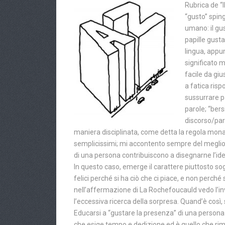
Rubrica de “I
“gusto” sping
umano: il gu
papille gusta
lingua, appun
significato 
facile da giu
a fatica risp
sussurrare pa
parole; “bers
discorso/par
maniera disciplinata, come detta la regola mona
semplicissimi; mi accontento sempre del meglio”. 
di una persona contribuiscono a disegnarne l’identi
In questo caso, emerge il carattere piuttosto sog
felici perché si ha ciò che ci piace, e non perché
nell’affermazione di La Rochefoucauld vedo l’invit
l’eccessiva ricerca della sorpresa. Quand’è così
Educarsi a “gustare la presenza” di una persona o
che esige tempo e dedizione ed è quello che rima