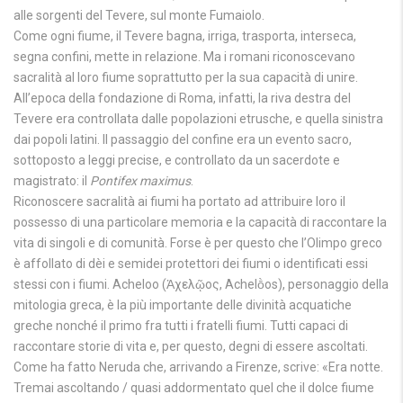
alle sorgenti del Tevere, sul monte Fumaiolo.
Come ogni fiume, il Tevere bagna, irriga, trasporta, interseca,
segna confini, mette in relazione. Ma i romani riconoscevano
sacralità al loro fiume soprattutto per la sua capacità di unire.
All’epoca della fondazione di Roma, infatti, la riva destra del
Tevere era controllata dalle popolazioni etrusche, e quella sinistra
dai popoli latini. Il passaggio del confine era un evento sacro,
sottoposto a leggi precise, e controllato da un sacerdote e
magistrato: il
Pontifex maximus
.
Riconoscere sacralità ai fiumi ha portato ad attribuire loro il
possesso di una particolare memoria e la capacità di raccontare la
vita di singoli e di comunità. Forse è per questo che l’Olimpo greco
è affollato di dèi e semidei protettori dei fiumi o identificati essi
stessi con i fiumi. Acheloo (Ἀχελῷος, Achelṑos), personaggio della
mitologia greca, è la più importante delle divinità acquatiche
greche nonché il primo fra tutti i fratelli fiumi. Tutti capaci di
raccontare storie di vita e, per questo, degni di essere ascoltati.
Come ha fatto Neruda che, arrivando a Firenze, scrive: «Era notte.
Tremai ascoltando / quasi addormentato quel che il dolce fiume