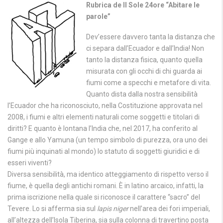
Rubrica de Il Sole 24ore “Abitare le
parole”
Dev’essere davvero tanta la distanza che
ci separa dall’Ecuador e dall’India! Non
tanto la distanza fisica, quanto quella
misurata con gli occhi di chi guarda ai
fiumi come a specchi e metafore di vita.
Quanto dista dalla nostra sensibilità
l’Ecuador che ha riconosciuto, nella Costituzione approvata nel
2008, i fiumi e altri elementi naturali come soggetti e titolari di
diritti? E quanto è lontana l’India che, nel 2017, ha conferito al
Gange e allo Yamuna (un tempo simbolo di purezza, ora uno dei
fiumi più inquinati al mondo) lo statuto di soggetti giuridici e di
esseri viventi?
Diversa sensibilità, ma identico atteggiamento di rispetto verso il
fiume, è quella degli antichi romani. È in latino arcaico, infatti, la
prima iscrizione nella quale si riconosce il carattere “sacro” del
Tevere. Lo si afferma sia sul
lapis niger
nell’area dei fori imperiali,
all’altezza dell’Isola Tiberina, sia sulla colonna di travertino posta