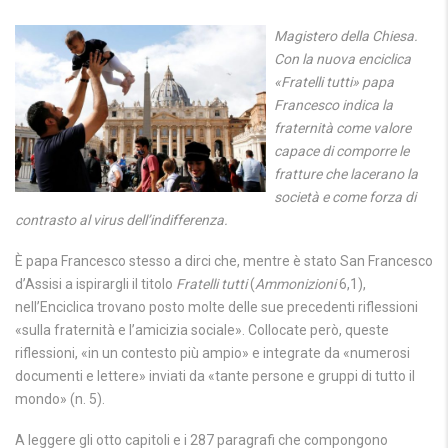
Magistero della Chiesa.
Con la nuova enciclica
«Fratelli tutti» papa
Francesco indica la
fraternità come valore
capace di comporre le
fratture che lacerano la
società e come forza di
contrasto al virus dell’indifferenza.
È papa Francesco stesso a dirci che, mentre è stato San Francesco
d’Assisi a ispirargli il titolo
Fratelli tutti
(
Ammonizioni
6,1),
nell’Enciclica trovano posto molte delle sue precedenti riflessioni
«sulla fraternità e l’amicizia sociale». Collocate però, queste
riflessioni, «in un contesto più ampio» e integrate da «numerosi
documenti e lettere» inviati da «tante persone e gruppi di tutto il
mondo» (n. 5).
A leggere gli otto capitoli e i 287 paragrafi che compongono