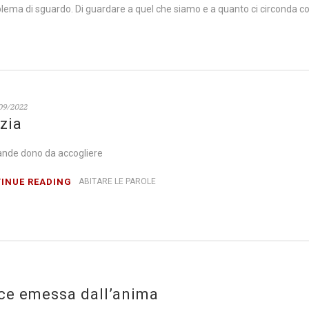
ema di sguardo. Di guardare a quel che siamo e a quanto ci circonda con
G
09/2022
zia
ande dono da accogliere
INUE READING
ABITARE LE PAROLE
uce emessa dall’anima