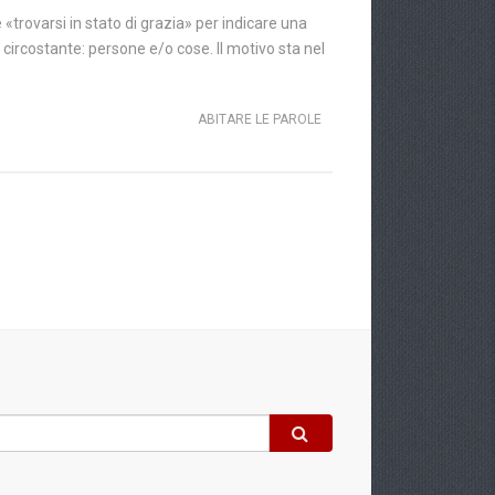
«trovarsi in stato di grazia» per indicare una
e circostante: persone e/o cose. Il motivo sta nel
ABITARE LE PAROLE