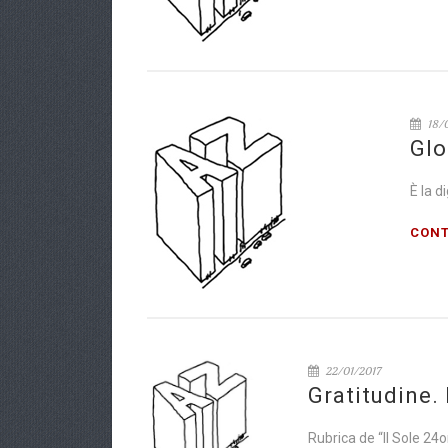
18/
Glo
È la d
CONT
22/01/2017
Gratitudine.
Rubrica de “Il Sole 24