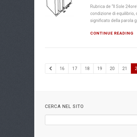
Rubrica de “Il Sole 24ore
condizione di equilibrio,
significato della parola g
CONTINUE READING
16
17
18
19
20
21
CERCA NEL SITO