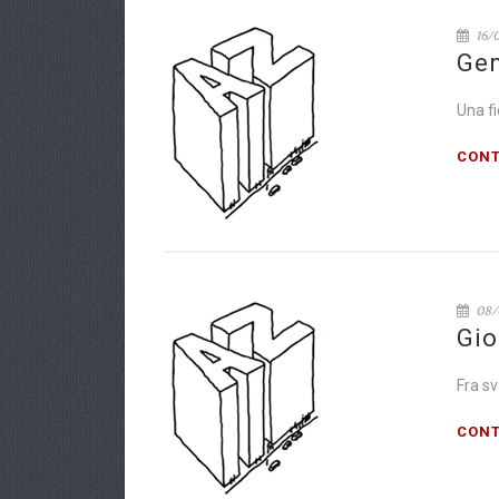
16/
Gen
Una f
CONT
08/
Gio
Fra s
CONT