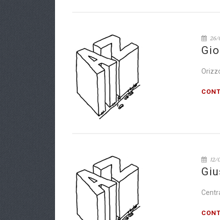
26/
Gio
Orizzo
CONT
12/
Giu
Centra
CONT