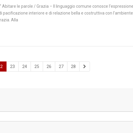
” Abitare le parole / Grazia – Il linguaggio comune conosce l’espressione 
 di pacificazione interiore e di relazione bella e costruttiva con l’ambient
razia. Alla
22
23
24
25
26
27
28