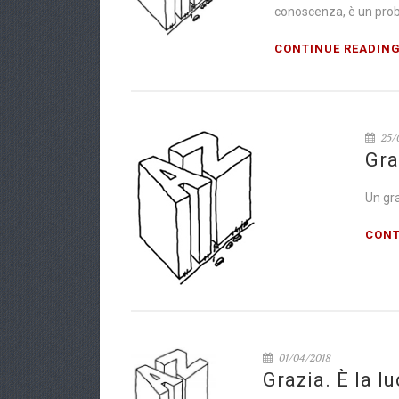
conoscenza, è un probl
CONTINUE READIN
25/
Gra
Un gr
CONT
01/04/2018
Grazia. È la l