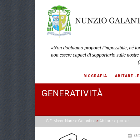
«Non dobbiamo proporci l'impossibile, né to
non essere capaci di sopportarlo sulle nostre
(
BIOGRAFIA
ABITARE LE
GENERATIVITÀ
S.E. Mons. Nunzio Galantino
>
Abitare le parole
15/