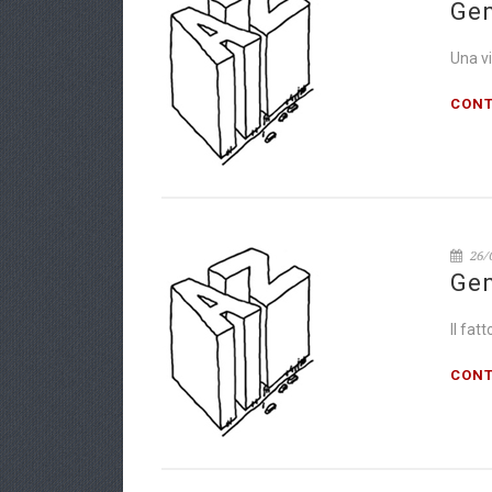
Gen
Una vi
CONT
26/
Gen
Il fat
CONT