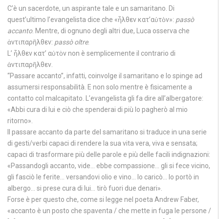
C’è un sacerdote, un aspirante tale e un samaritano. Di
quest’ultimo l’evangelista dice che «ἦλθεν κατ’αὐτὸν»:
passò
accanto
. Mentre, di ognuno degli altri due, Luca osserva che
ἀντιπαρῆλθεν:
passò
oltre
.
L’ ἦλθεν κατ’ αὐτὸν non è semplicemente il contrario di
ἀντιπαρῆλθεν.
“Passare accanto”, infatti, coinvolge il samaritano e lo spinge ad
assumersi responsabilità. E non solo mentre è fisicamente a
contatto col malcapitato. L’evangelista gli fa dire all’albergatore:
«Abbi cura di lui e ciò che spenderai di più lo pagherò al mio
ritorno».
Il passare accanto da parte del samaritano si traduce in una serie
di gesti/verbi capaci di rendere la sua vita vera, viva e sensata;
capaci di trasformare più delle parole e più delle facili indignazioni:
«Passandogli accanto, vide… ebbe compassione… gli si fece vicino,
gli fasciò le ferite… versandovi olio e vino… lo caricò… lo portò in
albergo… si prese cura di lui… tirò fuori due denari».
Forse è per questo che, come si legge nel poeta Andrew Faber,
«accanto è un posto che spaventa / che mette in fuga le persone /