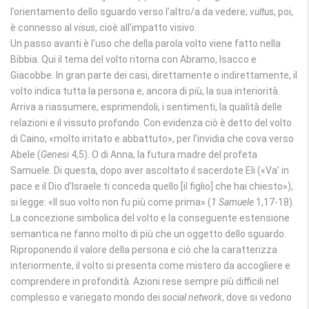
l’orientamento dello sguardo verso l’altro/a da vedere;
vultus
, poi,
è connesso al
visus
, cioè all’impatto visivo.
Un passo avanti è l’uso che della parola volto viene fatto nella
Bibbia. Qui il tema del volto ritorna con Abramo, Isacco e
Giacobbe. In gran parte dei casi, direttamente o indirettamente, il
volto indica tutta la persona e, ancora di più, la sua interiorità.
Arriva a riassumere, esprimendoli, i sentimenti, la qualità delle
relazioni e il vissuto profondo. Con evidenza ciò è detto del volto
di Caino, «molto irritato e abbattuto», per l’invidia che cova verso
Abele (
Genesi
4,5). O di Anna, la futura madre del profeta
Samuele. Di questa, dopo aver ascoltato il sacerdote Eli («Va’ in
pace e il Dio d’Israele ti conceda quello [il figlio] che hai chiesto»),
si legge: «Il suo volto non fu più come prima» (
1 Samuele
1,17-18).
La concezione simbolica del volto e la conseguente estensione
semantica ne fanno molto di più che un oggetto dello sguardo.
Riproponendo il valore della persona e ciò che la caratterizza
interiormente, il volto si presenta come mistero da accogliere e
comprendere in profondità. Azioni rese sempre più difficili nel
complesso e variegato mondo dei
social network
, dove si vedono