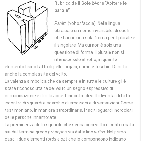
Rubrica de Il Sole 24ore “Abitare le
parole”
Panîm
(volto/faccia). Nella lingua
ebraica è un nome invariabile, di quelli
che hanno una sola forma per il plurale e
il singolare. Ma qui non è solo una
questione di forma. Il plurale non si
riferisce solo al volto, in quanto
elemento fisico fatto di pelle, organi, carne e teschio. Denota
anche la complessità del volto.
La valenza simbolica che da sempre e in tutte le culture gli è
stata riconosciuta fa del volto un segno espressivo di
comunicazione e di relazione. L’incontro di volti diventa, di fatto,
incontro di sguardi e scambio di emozioni e di sensazioni. Come
testimoniano, in maniera straordinaria, i taciti sguardi incrociati
delle persone innamorate.
La preminenza dello sguardo che segna ogni volto è confermata
sia dal termine greco
prósopon
sia dal latino
vultus
. Nel primo
caso, i due elementi (
prós
e
op
) che lo compongono indicano