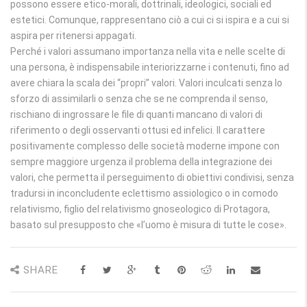
possono essere etico-morali, dottrinali, ideologici, sociali ed
estetici. Comunque, rappresentano ciò a cui ci si ispira e a cui si
aspira per ritenersi appagati.
Perché i valori assumano importanza nella vita e nelle scelte di
una persona, è indispensabile interiorizzarne i contenuti, fino ad
avere chiara la scala dei “propri” valori. Valori inculcati senza lo
sforzo di assimilarli o senza che se ne comprenda il senso,
rischiano di ingrossare le file di quanti mancano di valori di
riferimento o degli osservanti ottusi ed infelici. Il carattere
positivamente complesso delle società moderne impone con
sempre maggiore urgenza il problema della integrazione dei
valori, che permetta il perseguimento di obiettivi condivisi, senza
tradursi in inconcludente eclettismo assiologico o in comodo
relativismo, figlio del relativismo gnoseologico di Protagora,
basato sul presupposto che «l’uomo è misura di tutte le cose».
SHARE