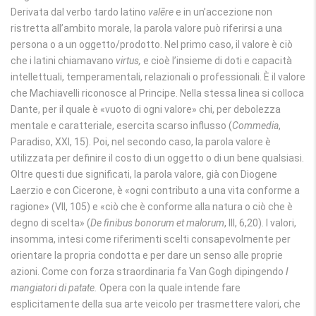
Derivata dal verbo tardo latino
valēre
e in un’accezione non
ristretta all’ambito morale, la parola valore può riferirsi a una
persona o a un oggetto/prodotto. Nel primo caso, il valore è ciò
che i latini chiamavano
virtus,
e cioè l’insieme di doti e capacità
intellettuali, temperamentali, relazionali o professionali. È il valore
che Machiavelli riconosce al Principe. Nella stessa linea si colloca
Dante, per il quale è «vuoto di ogni valore» chi, per debolezza
mentale e caratteriale, esercita scarso influsso (
Commedia
,
Paradiso, XXI, 15). Poi, nel secondo caso, la parola valore è
utilizzata per definire il costo di un oggetto o di un bene qualsiasi.
Oltre questi due significati, la parola valore, già con Diogene
Laerzio e con Cicerone, è «ogni contributo a una vita conforme a
ragione» (VII, 105) e «ciò che è conforme alla natura o ciò che è
degno di scelta» (
De finibus bonorum et malorum
, III, 6,20). I valori,
insomma, intesi come riferimenti scelti consapevolmente per
orientare la propria condotta e per dare un senso alle proprie
azioni. Come con forza straordinaria fa Van Gogh dipingendo
I
mangiatori di patate.
Opera con la quale intende fare
esplicitamente della sua arte veicolo per trasmettere valori, che