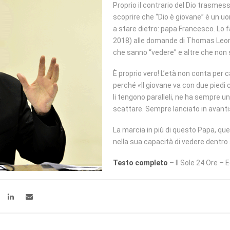
Proprio il contrario del Dio trasmess
scoprire che “Dio è giovane” è un u
a stare dietro: papa Francesco. Lo 
2018) alle domande di Thomas Leon
che sanno “vedere” e altre che no
È proprio vero! L’età non conta per ca
perché «Il giovane va con due piedi c
li tengono paralleli, ne ha sempre uno
scattare. Sempre lanciato in avanti
La marcia in più di questo Papa, que
nella sua capacità di vedere dentro
Testo completo
– Il Sole 24 Ore – 