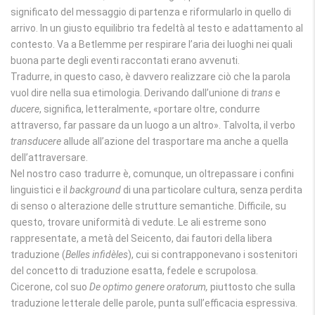
significato del messaggio di partenza e riformularlo in quello di
arrivo. In un giusto equilibrio tra fedeltà al testo e adattamento al
contesto. Va a Betlemme per respirare l’aria dei luoghi nei quali
buona parte degli eventi raccontati erano avvenuti.
Tradurre, in questo caso, è davvero realizzare ciò che la parola
vuol dire nella sua etimologia. Derivando dall’unione di
trans
e
ducere
, significa, letteralmente, «portare oltre, condurre
attraverso, far passare da un luogo a un altro». Talvolta, il verbo
transducere
allude all’azione del trasportare ma anche a quella
dell’attraversare.
Nel nostro caso tradurre è, comunque, un oltrepassare i confini
linguistici e il
background
di una particolare cultura, senza perdita
di senso o alterazione delle strutture semantiche. Difficile, su
questo, trovare uniformità di vedute. Le ali estreme sono
rappresentate, a metà del Seicento, dai fautori della libera
traduzione (
Belles infidèles
), cui si contrapponevano i sostenitori
del concetto di traduzione esatta, fedele e scrupolosa.
Cicerone, col suo
De optimo genere oratorum,
piuttosto che sulla
traduzione letterale delle parole, punta sull’efficacia espressiva.