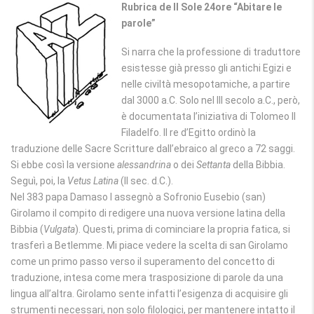
Rubrica de Il Sole 24ore “Abitare le
parole”
Si narra che la professione di traduttore
esistesse già presso gli antichi Egizi e
nelle civiltà mesopotamiche, a partire
dal 3000 a.C. Solo nel III secolo a.C., però,
è documentata l’iniziativa di Tolomeo II
Filadelfo. Il re d’Egitto ordinò la
traduzione delle Sacre Scritture dall’ebraico al greco a 72 saggi.
Si ebbe così la versione
alessandrina
o dei
Settanta
della Bibbia.
Seguì, poi, la
Vetus Latina
(II sec. d.C.).
Nel 383 papa Damaso I assegnò a Sofronio Eusebio (san)
Girolamo il compito di redigere una nuova versione latina della
Bibbia (
Vulgata
). Questi, prima di cominciare la propria fatica, si
trasferì a Betlemme. Mi piace vedere la scelta di san Girolamo
come un primo passo verso il superamento del concetto di
traduzione, intesa come mera trasposizione di parole da una
lingua all’altra. Girolamo sente infatti l’esigenza di acquisire gli
strumenti necessari, non solo filologici, per mantenere intatto il