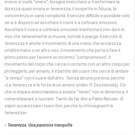
invece si vuole “vivere”, bisogna esercitarsi a trasformare la
durezza quasi innata in tenerezza, il sospetto in fiducia, la
concorrenza in sana complicità. Esercizio difficile e possibile solo
se si è disposti ad ascoltare il cuore e a coltivare emozioni.
Ascoltare il cuore e coltivare emozioni trasforma il viso duro in
viso che teneramente si muove, sorride e piange. Esercizio di
tenerezza è anche il movimento di una mano che accarezza
un’altra mano o un altro viso; il movimento che porta a fare il
primo passo per favorire un incontro “compromesso”; il
movimento del corpo che cerca il contatto con un altro corpo per
proteggerlo, per amarlo; è il battito del cuore che cerca di andare
“a tempo” con il cuore dell’altro . Senza alcuna pretesa, perché
«La tenerezza è la forza di un amore umile» (F. Dostoevskij). Ciò
che si impara esercitandosi a essere “teneri” non si dimentica; è
come imparare a nuotare. Tanto da far dire a Pablo Neruda: «E
saprò accarezzare i nuovi fiori, perché tu m’insegnasti la
tenerezza».
»
Tenerezza. Una passione tranquilla