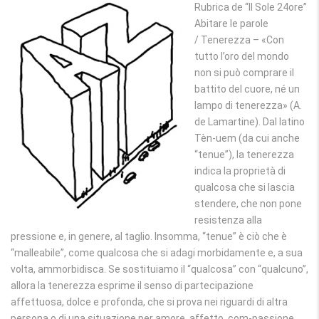
Rubrica de “Il Sole 24ore”
Abitare le parole
/ Tenerezza – «Con
tutto l’oro del mondo
non si può comprare il
battito del cuore, né un
lampo di tenerezza» (A.
de Lamartine). Dal latino
Tèn-uem (da cui anche
“tenue”), la tenerezza
indica la proprietà di
qualcosa che si lascia
stendere, che non pone
resistenza alla
pressione e, in genere, al taglio. Insomma, “tenue” è ciò che è
“malleabile”, come qualcosa che si adagi morbidamente e, a sua
volta, ammorbidisca. Se sostituiamo il “qualcosa” con “qualcuno”,
allora la tenerezza esprime il senso di partecipazione
affettuosa, dolce e profonda, che si prova nei riguardi di altra
persona o di una situazione per amore, affetto, com-passione.