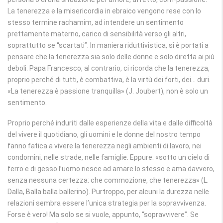
La tenerezza e la misericordia in ebraico vengono rese con lo
stesso termine rachamim, ad intendere un sentimento
prettamente materno, carico di sensibilità verso gli altri,
soprattutto se “scartati”. In maniera riduttivistica, si è portati a
pensare che la tenerezza sia solo delle donne e solo diretta ai più
deboli. Papa Francesco, al contrario, ci ricorda che la tenerezza,
proprio perché di tutti, è combattiva, è la virtù dei forti, dei… duri.
«La tenerezza è passione tranquilla» (J. Joubert), non è solo un
sentimento.
Proprio perché induriti dalle esperienze della vita e dalle difficoltà
del vivere il quotidiano, gli uomini e le donne del nostro tempo
fanno fatica a vivere la tenerezza negli ambienti di lavoro, nei
condomini, nelle strade, nelle famiglie. Eppure: «sotto un cielo di
ferro e di gesso l’uomo riesce ad amare lo stesso e ama davvero,
senza nessuna certezza: che commozione, che tenerezza» (L.
Dalla, Balla balla ballerino). Purtroppo, per alcuni la durezza nelle
relazioni sembra essere l’unica strategia per la sopravvivenza.
Forse è vero! Ma solo se si vuole, appunto, “sopravvivere”. Se