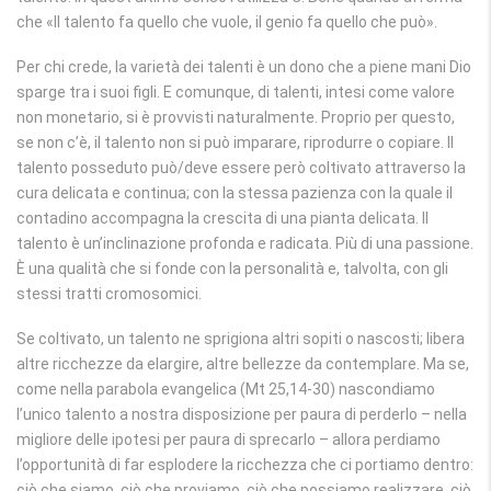
che «Il talento fa quello che vuole, il genio fa quello che può».
Per chi crede, la varietà dei talenti è un dono che a piene mani Dio
sparge tra i suoi figli. E comunque, di talenti, intesi come valore
non monetario, si è provvisti naturalmente. Proprio per questo,
se non c’è, il talento non si può imparare, riprodurre o copiare. Il
talento posseduto può/deve essere però coltivato attraverso la
cura delicata e continua; con la stessa pazienza con la quale il
contadino accompagna la crescita di una pianta delicata. Il
talento è un’inclinazione profonda e radicata. Più di una passione.
È una qualità che si fonde con la personalità e, talvolta, con gli
stessi tratti cromosomici.
Se coltivato, un talento ne sprigiona altri sopiti o nascosti; libera
altre ricchezze da elargire, altre bellezze da contemplare. Ma se,
come nella parabola evangelica (Mt 25,14-30) nascondiamo
l’unico talento a nostra disposizione per paura di perderlo – nella
migliore delle ipotesi per paura di sprecarlo – allora perdiamo
l’opportunità di far esplodere la ricchezza che ci portiamo dentro:
ciò che siamo, ciò che proviamo, ciò che possiamo realizzare, ciò