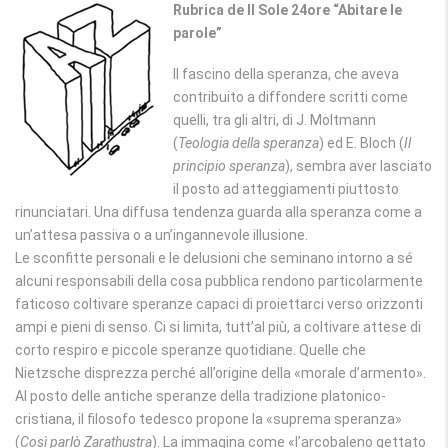
Rubrica de Il Sole 24ore “Abitare le
parole”
Il fascino della speranza, che aveva
contribuito a diffondere scritti come
quelli, tra gli altri, di J. Moltmann
(
Teologia della speranza
) ed E. Bloch (
Il
principio speranza
), sembra aver lasciato
il posto ad atteggiamenti piuttosto
rinunciatari. Una diffusa tendenza guarda alla speranza come a
un’attesa passiva o a un’ingannevole illusione.
Le sconfitte personali e le delusioni che seminano intorno a sé
alcuni responsabili della cosa pubblica rendono particolarmente
faticoso coltivare speranze capaci di proiettarci verso orizzonti
ampi e pieni di senso. Ci si limita, tutt’al più, a coltivare attese di
corto respiro e piccole speranze quotidiane. Quelle che
Nietzsche disprezza perché all’origine della «morale d’armento».
Al posto delle antiche speranze della tradizione platonico-
cristiana, il filosofo tedesco propone la «suprema speranza»
(
Così parlò Zarathustra
). La immagina come «l’arcobaleno gettato