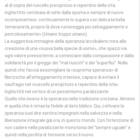
al di sopra del ruscello precipitoso e repentino della vita,
inghiottito centinaia di volte dalla spuma e sempre di nuovo
ricomponentesi: continuamente lo supera con delicata bella
temerarietà, proprio là dove rumoreggia più selvaggiamente e
pericolosamente» (
Umano troppo umano
).
La suggestiva immagine della speranza/arcobaleno mira alla
creazione di una «nuova bella specie di uomo», che spazzi via
ogni valore preesistente; a cominciare dalla compassione e dalla
solidarietà per il gregge dei “mal riusciti” e dei “superflui”. Nulla
quindi che faccia assomigliare la «suprema speranza» di
Nietzsche all’atteggiamento interiore, capace di evitare il
naufragio nel «ruscello precipitoso e repentino della vita».
Inghiottiti nel vortice di un pessimismo paralizzante.
Quello che invece è la speranza nella tradizione cristiana. Almeno
in quella che è rimasta fedele al dato biblico. Qui, coltivare la
speranza vuol dire sentirsi impegnati nella salvezza e nella
liberazione integrale già ora, in questo mondo. Con l’intenzione di
non cadere nella paralizzante monotonia del “sempre uguale” e
quindi nella perdita di tensione verso il nuovo.