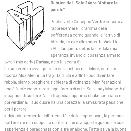
Rubrica de Il Sole 24ore “Abitare le
parole”
Poche volte Giuseppe Verdi è riuscito a
rappresentare il dramma della
sofferenza come quando, all’arrivo di
Alfredo, fa dire alla morente Violetta:
«Ah, dunque fu delirio la credula mia
speranza; invano di costanza armato
avrò il mio cor!» (
Traviata
, atto III, scena 6).
La sofferenza avvolge tutto nella nebbia del dolore, come ci
ricorda Alda Merini. La fragilità di chi è afflitto può diventare
rabbia, pianto, preghiera, richiesta di vicinanza! Manifestazioni
che è facile incontrare in ogni forma di arte. Solo Lady Macbeth è
incapace di soffrire. Nella tragedia dapprima shakespeariana e
poi verdiana, il suo cuore ha una corazza: la smisurata passione
per il potere.
Indipendentemente dall’intensità e dalle espressioni, la persona
sofferente non sopporta confronti né si acquieta quando la sua
esperienza è paragonata con altre analoghe. Fatta salva la buona