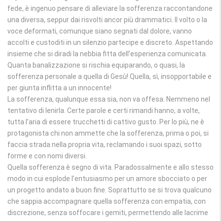
fede, è ingenuo pensare di alleviare la sofferenza raccontandone
una diversa, seppur dai risvolti ancor più drammatici. Il volto o la
voce deformati, comunque siano segnati dal dolore, vanno
accolti e custoditi in un silenzio partecipe e discreto. Aspettando
insieme che si diradi la nebbia fitta dell’esperienza comunicata.
Quanta banalizzazione si rischia equiparando, o quasi, la
sofferenza personale a quella di Gesù! Quella, sì, insopportabile e
per giunta inflitta a un innocente!
La sofferenza, qualunque essa sia, non va offesa. Nemmeno nel
tentativo di lenirla. Certe parole e certi rimandi hanno, a volte,
tutta l’aria di essere trucchetti di cattivo gusto. Per lo più, ne è
protagonista chi non ammette che la sofferenza, prima o poi, si
faccia strada nella propria vita, reclamando i suoi spazi, sotto
forme e con nomi diversi.
Quella sofferenza è segno di vita. Paradossalmente e allo stesso
modo in cui esplode l’entusiasmo per un amore sbocciato o per
un progetto andato a buon fine. Soprattutto se si trova qualcuno
che sappia accompagnare quella sofferenza con empatia, con
discrezione, senza soffocare i gemiti, permettendo alle lacrime