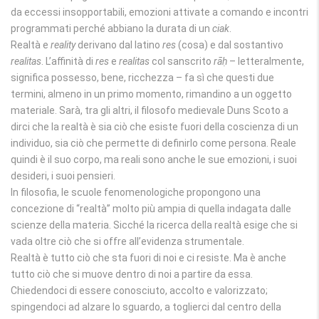
da eccessi insopportabili, emozioni attivate a comando e incontri
programmati perché abbiano la durata di un
ciak
.
Realtà e
reality
derivano dal latino
res
(cosa) e dal sostantivo
realitas
. L’affinità di
res
e
realitas
col sanscrito
rāḥ
– letteralmente,
significa possesso, bene, ricchezza – fa sì che questi due
termini, almeno in un primo momento, rimandino a un oggetto
materiale. Sarà, tra gli altri, il filosofo medievale Duns Scoto a
dirci che la realtà è sia ciò che esiste fuori della coscienza di un
individuo, sia ciò che permette di definirlo come persona. Reale
quindi è il suo corpo, ma reali sono anche le sue emozioni, i suoi
desideri, i suoi pensieri.
In filosofia, le scuole fenomenologiche propongono una
concezione di “realtà” molto più ampia di quella indagata dalle
scienze della materia. Sicché la ricerca della realtà esige che si
vada oltre ciò che si offre all’evidenza strumentale.
Realtà è tutto ciò che sta fuori di noi e ci resiste. Ma è anche
tutto ciò che si muove dentro di noi a partire da essa.
Chiedendoci di essere conosciuto, accolto e valorizzato;
spingendoci ad alzare lo sguardo, a toglierci dal centro della