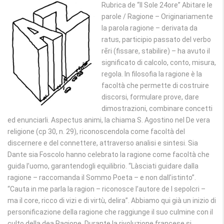
Rubrica de “Il Sole 24ore” Abitare le
parole / Ragione – Originariamente
la parola ragione – derivata da
ratus, participio passato del verbo
rēri (fissare, stabilire) – ha avuto il
significato di calcolo, conto, misura,
regola. In filosofia la ragione è la
facoltà che permette di costruire
discorsi, formulare prove, dare
dimostrazioni, combinare concetti
ed enunciarli. Aspectus animi, la chiama S. Agostino nel De vera
religione (cp 30, n. 29), riconoscendola come facoltà del
discernere e del connettere, attraverso analisi e sintesi. Sia
Dante sia Foscolo hanno celebrato la ragione come facoltà che
guida l’uomo, garantendogli equilibrio. “Làsciati guidare dalla
ragione – raccomanda il Sommo Poeta – e non dall’istinto”.
“Cauta in me parla la ragion – riconosce l’autore de I sepolcri –
ma il core, ricco di vizi e di virtù, delira”. Abbiamo qui già un inizio di
personificazione della ragione che raggiunge il suo culmine con il
culto della dea Ragione. Durante la rivoluzione francese si