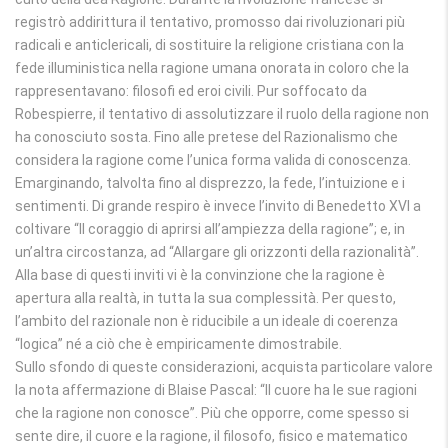
registrò addirittura il tentativo, promosso dai rivoluzionari più
radicali e anticlericali, di sostituire la religione cristiana con la
fede illuministica nella ragione umana onorata in coloro che la
rappresentavano: filosofi ed eroi civili. Pur soffocato da
Robespierre, il tentativo di assolutizzare il ruolo della ragione non
ha conosciuto sosta. Fino alle pretese del Razionalismo che
considera la ragione come l’unica forma valida di conoscenza.
Emarginando, talvolta fino al disprezzo, la fede, l’intuizione e i
sentimenti. Di grande respiro è invece l’invito di Benedetto XVI a
coltivare “Il coraggio di aprirsi all’ampiezza della ragione”; e, in
un’altra circostanza, ad “Allargare gli orizzonti della razionalità”.
Alla base di questi inviti vi è la convinzione che la ragione è
apertura alla realtà, in tutta la sua complessità. Per questo,
l’ambito del razionale non è riducibile a un ideale di coerenza
“logica” né a ciò che è empiricamente dimostrabile.
Sullo sfondo di queste considerazioni, acquista particolare valore
la nota affermazione di Blaise Pascal: “Il cuore ha le sue ragioni
che la ragione non conosce”. Più che opporre, come spesso si
sente dire, il cuore e la ragione, il filosofo, fisico e matematico