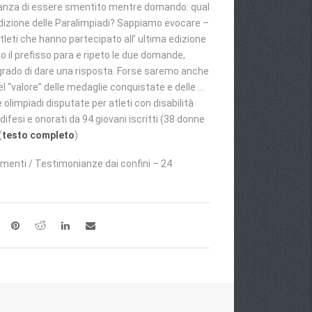
peranza di essere smentito mentre domando: qual
a edizione delle Paralimpiadi? Sappiamo evocare –
leti che hanno partecipato all’ ultima edizione
go il prefisso para e ripeto le due domande,
 grado di dare una risposta. Forse saremo anche
el “valore” delle medaglie conquistate e delle …
lle olimpiadi disputate per atleti con disabilità
difesi e onorati da 94 giovani iscritti (38 donne
(
testo completo
)
mmenti / Testimonianze dai confini – 24