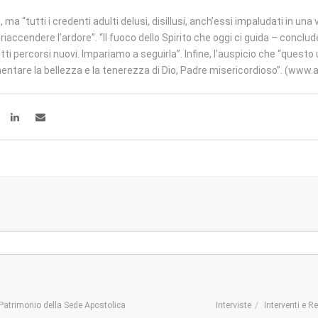
, ma “tutti i credenti adulti delusi, disillusi, anch’essi impaludati in un
riaccendere l’ardore”. “Il fuoco dello Spirito che oggi ci guida – conclu
utti percorsi nuovi. Impariamo a seguirla”. Infine, l’auspicio che “ques
entare la bellezza e la tenerezza di Dio, Padre misericordioso”. (www.a
Patrimonio della Sede Apostolica
Interviste
Interventi e R