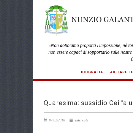
«Non dobbiamo proporci l'impossibile, né to
non essere capaci di sopportarlo sulle nostre
(
BIOGRAFIA
ABITARE L
Quaresima: sussidio Cei “aiu
07/02/2018
Interviste