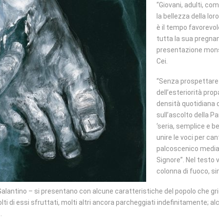
“Giovani, adulti, co
la bellezza della lo
è il tempo favorevole
tutta la sua pregnan
presentazione mons.
Cei.
“Senza prospettare g
dell’esteriorità pro
densità quotidiana 
sull’ascolto della Pa
‘seria, semplice e bel
unire le voci per cant
palcoscenico mediat
Signore”. Nel testo 
colonna di fuoco, sim
 Galantino – si presentano con alcune caratteristiche del popolo che grid
i di essi sfruttati, molti altri ancora parcheggiati indefinitamente; alcu
.