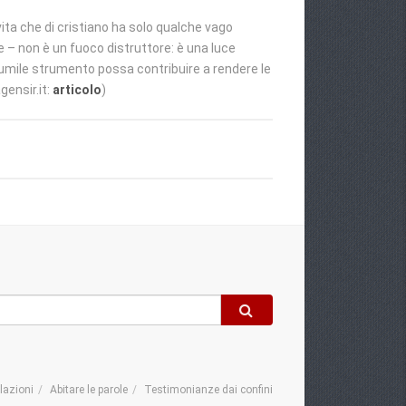
a vita che di cristiano ha solo qualche vago
de – non è un fuoco distruttore: è una luce
to umile strumento possa contribuire a rendere le
gensir.it:
articolo
)
elazioni
Abitare le parole
Testimonianze dai confini