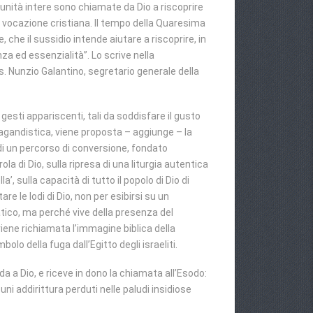
munità intere sono chiamate da Dio a riscoprire
ro vocazione cristiana. Il tempo della Quaresima
, che il sussidio intende aiutare a riscoprire, in
za ed essenzialità”. Lo scrive nella
 Nunzio Galantino, segretario generale della
esti appariscenti, tali da soddisfare il gusto
pagandistica, viene proposta – aggiunge – la
di un percorso di conversione, fondato
rola di Dio, sulla ripresa di una liturgia autentica
la’, sulla capacità di tutto il popolo di Dio di
are le lodi di Dio, non per esibirsi su un
ico, ma perché vive della presenza del
viene richiamata l’immagine biblica della
bolo della fuga dall’Egitto degli israeliti.
a a Dio, e riceve in dono la chiamata all’Esodo:
ni addirittura perduti nelle paludi insidiose