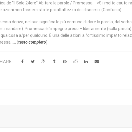
ica de “Il Sole 24ore” Abitare le parole / Promessa – «Sii molto cauto n
ue azioni non fossero state poi all’altezza dei discorsi» (Confucio).
essa deriva, nel suo significato più comune di dare la parola, dal verbo 
re, mandare). Promessa è l’impegno preso – liberamente (sulla parola) o i
 qualcosa a/per qualcuno. È una delle azioni a fortissimo impatto relazi
essa. …. (
testo completo
)
HARE