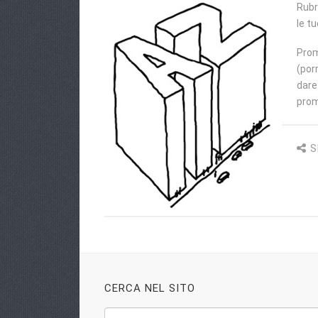
Rubr
le t
Prom
(por
dare
prom
S
CERCA NEL SITO