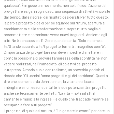
qualcosa”. È in gioco un movimento, non solo fisico. L’azione del
pro-gettare esige, in ogni caso, una sequenza di attività vincolate
dal tempo, dalle risorse, dai risultati desiderati. Per tutto questo,
la parola progetto dice di per sé sguardo sul futuro, apertura al
cambiamento e alla trasformazione e, soprattutto, voglia di
scommettere e camminare verso nuovi traguardi. Assieme agli
altri. Ne è consapevole R. Zero quando canta: “Solo insieme a
te/Stando accanto a te/Il progetto tornerà… magnifico com’è”.
L’importanza del pro-gettare non deve impedire di mettere in
conto la possibilità di provare l’amarezza della sconfitta nel non
vedere realizzati, nell’immediato, gli obiettivi del progetto
intrapreso. A modo suo e con realismo, un proverbio yiddish ci
ricorda che “Gli uomini fanno progetti e gli dèi sorridono”. Quasi a
dire che, come ricorda John Lennon, la vita non si lascia
imbrigliare e non esaurisce tutte le sue potenzialità in progetti,
anche se tecnicamente perfetti. “La vita – nota infatti il
cantante e musicista inglese – è quello che ti accade mentre sei
occupato a fare altri progetti”.
Il progetto, di qualsiasi natura, è “un gettare in avanti” per dare un