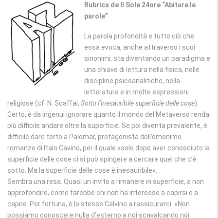
Rubrica de Il Sole 24ore “Abitare le
parole”
La parola profondità e tutto ciò che
essa evoca, anche attraverso i suoi
sinonimi, sta diventando un paradigma e
una chiave di lettura nella fisica, nelle
discipline psicoanalitiche, nella
letteratura e in molte espressioni
religiose (cf. N. Scaffai,
Sotto l’inesauribile superficie delle cose
).
Certo, è da ingenui ignorare quanto il mondo del Metaverso renda
più difficile andare oltre la superficie. Se poi diventa prevalente, è
difficile dare torto a Palomar, protagonista dell’omonimo
romanzo di Italo Cavino, per il quale «solo dopo aver conosciuto la
superficie delle cose ci si può spingere a cercare quel che c’è
sotto. Ma la superficie delle cose è inesauribile».
Sembra una resa. Quasi un invito a rimanere in superficie, a non
approfondire, come farebbe chi non ha interesse a capirsi e a
capire. Per fortuna, è lo stesso Calvino a rassicurarci: «Non
possiamo conoscere nulla d’esterno a noi scavalcando noi