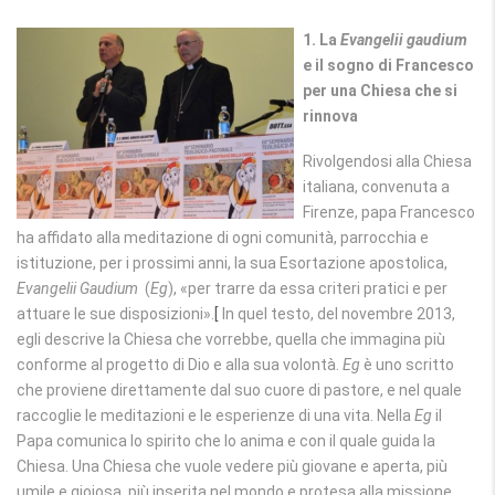
1. La
Evangelii gaudium
e il sogno di Francesco
per una Chiesa che si
rinnova
Rivolgendosi alla Chiesa
italiana, convenuta a
Firenze, papa Francesco
ha affidato alla meditazione di ogni comunità, parrocchia e
istituzione, per i prossimi anni, la sua Esortazione apostolica,
Evangelii Gaudium
(
Eg
), «per trarre da essa criteri pratici e per
attuare le sue disposizioni».
[
In quel testo, del novembre 2013,
egli descrive la Chiesa che vorrebbe, quella che immagina più
conforme al progetto di Dio e alla sua volontà.
Eg
è uno scritto
che proviene direttamente dal suo cuore di pastore, e nel quale
raccoglie le meditazioni e le esperienze di una vita. Nella
Eg
il
Papa comunica lo spirito che lo anima e con il quale guida la
Chiesa. Una Chiesa che vuole vedere più giovane e aperta, più
umile e gioiosa, più inserita nel mondo e protesa alla missione.