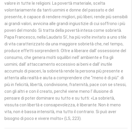
valore in tutte le religioni. La povertà materiale, scelta
volontariamente da tanti uomini e donne del passato e del
presente, è capace di rendere migliori, più liberi; rende più sensibili
ai grandi valori, avvicina alle grandi ingiustizie di cui soffrono i più
poveri del mondo. Si tratta della povertà intesa come sobrietà.
Papa Francesco, nella Laudato Si’, ha più volte invitato a uno stile
di vita caratterizzato da una maggiore sobrietà che, nel tempo,
produce effetti sorprendenti. Oltre a liberare dall’ ossessione del
consumo, che genera molti squilibri nell’ ambiente e fra gli
uomini; dall’ attaccamento eccessivo ai beni e dall’ inutile
accumulo di piaceri, la sobrietà rende la persona più presente e
attenta alla realtà e aiuta a comprendere che “meno è di più”: di
più in felicità, libertà, condivisione, fraternità, pace con se stessi,
con gli altri e con il creato, perché viene meno l’ illusione di
pensare di poter dominare su tutto e su tutti: «La sobrietà,
vissuta con libertà e consapevolezza, è liberante. Non è meno
vita, non è bassa intensità, ma tutto il contrario. Si può aver
bisogno di poco e vivere molto» (LS, 223).