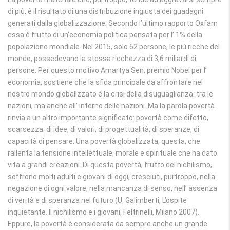
di più, è il risultato di una distribuzione ingiusta dei guadagni
generati dalla globalizzazione. Secondo l’ultimo rapporto Oxfam
essa è frutto di un’economia politica pensata per l’ 1% della
popolazione mondiale. Nel 2015, solo 62 persone, le più ricche del
mondo, possedevano la stessa ricchezza di 3,6 miliardi di
persone. Per questo motivo Amartya Sen, premio Nobel per l’
economia, sostiene che la sfida principale da affrontare nel
nostro mondo globalizzato è la crisi della disuguaglianza: tra le
nazioni, ma anche all’ interno delle nazioni. Ma la parola povertà
rinvia a un altro importante significato: povertà come difetto,
scarsezza: di idee, di valori, di progettualità, di speranze, di
capacità di pensare. Una povertà globalizzata, questa, che
rallenta la tensione intellettuale, morale e spirituale che ha dato
vita a grandi creazioni. Di questa povertà, frutto del nichilismo,
soffrono molti adulti e giovani di oggi, cresciuti, purtroppo, nella
negazione di ogni valore, nella mancanza di senso, nell’ assenza
di verità e di speranza nel futuro (U. Galimberti, L’ospite
inquietante. Il nichilismo e i giovani, Feltrinelli, Milano 2007).
Eppure, la povertà è considerata da sempre anche un grande