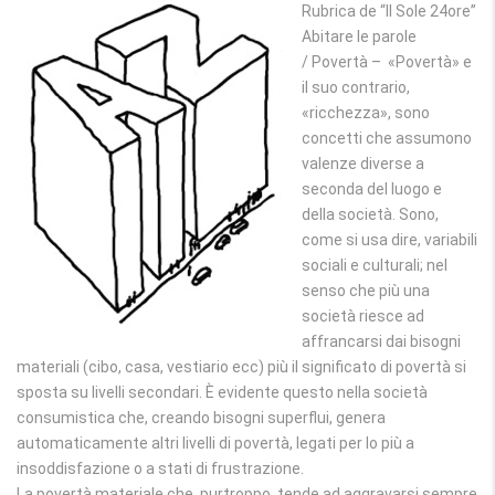
Rubrica de “Il Sole 24ore”
Abitare le parole
/ Povertà – «Povertà» e
il suo contrario,
«ricchezza», sono
concetti che assumono
valenze diverse a
seconda del luogo e
della società. Sono,
come si usa dire, variabili
sociali e culturali; nel
senso che più una
società riesce ad
affrancarsi dai bisogni
materiali (cibo, casa, vestiario ecc) più il significato di povertà si
sposta su livelli secondari. È evidente questo nella società
consumistica che, creando bisogni superflui, genera
automaticamente altri livelli di povertà, legati per lo più a
insoddisfazione o a stati di frustrazione.
La povertà materiale che, purtroppo, tende ad aggravarsi sempre