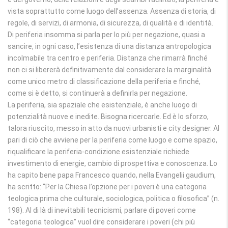
vista soprattutto come luogo dell’assenza. Assenza di storia, di
regole, di servizi, di armonia, di sicurezza, di qualità e di identità.
Di periferia insomma si parla per lo più per negazione, quasi a
sancire, in ogni caso, l’esistenza di una distanza antropologica
incolmabile tra centro e periferia. Distanza che rimarrà finché
non ci si libererà definitivamente dal considerare la marginalità
come unico metro di classificazione della periferia e finché,
come si è detto, si continuerà a definirla per negazione.
La periferia, sia spaziale che esistenziale, è anche luogo di
potenzialità nuove e inedite. Bisogna ricercarle. Ed è lo sforzo,
talora riuscito, messo in atto da nuovi urbanisti e city designer. Al
pari di ciò che avviene per la periferia come luogo e come spazio,
riqualificare la periferia-condizione esistenziale richiede
investimento di energie, cambio di prospettiva e conoscenza. Lo
ha capito bene papa Francesco quando, nella Evangelii gaudium,
ha scritto: “Per la Chiesa l’opzione per i poveri è una categoria
teologica prima che culturale, sociologica, politica o filosofica” (n.
198). Al di là di inevitabili tecnicismi, parlare di poveri come
“categoria teologica” vuol dire considerare i poveri (chi più