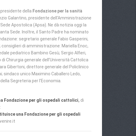
 presidente della
Fondazione per la sanità
io Galantino, presidente dell’Amministrazione
 Sede Apostolica (Apsa). Ne dà notizia oggi la
anta Sede. Inoltre, il Santo Padre ha nominato
dazione: segretario generale Fabio Gasperini,
; consiglieri di amministrazione: Mariella Enoc,
dale pediatrico Bambino Gesù; Sergio Alfieri,
 di Chirurgia generale dell’Università Cattolica
ra Gibertoni, direttore generale del Policlinico
i; sindaco unico Maximino Caballero Ledo,
della Segreteria per l’Economia.
una Fondazione per gli ospedali cattolici
,
di
t
stituisce una Fondazione per gli ospedali
venire.it