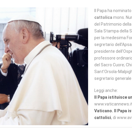
Il Papa ha nominato
cattolica
mons. Nunz
del Patrimonio della
Sala Stampa della S
per la medesima Fon
segretario dell’Apsa
presidente dell’Ospe
professore ordinario
del Sacro Cuore; Chia
Sant’Orsola-Malpigh
segretario generale 
Leggi anche:
Il Papa istituisce 
www.vaticannews.i
Vaticano. Il Papa i
cattolici
, di www.av