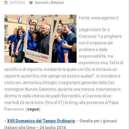
24/07/2016
Interventi e Relazioni
Fonte: www.agensir.it
(dagli inviati Sir a
Cracovia) “La preghiera
non è evasione dai
problemi e dalle
responsabilità, ma
esperienza viva, fatta di
ascolto e di risposta, mediante la quale con Dio si instaura un
rapporto autentico che spinge ad essere audaci”. A ricordarlo è
stato ieri, domenica 24 luglio, il segretario generale della Cei,
monsignor Nunzio Galantino, durante una messa, trasmessa in
diretta tv dalla chiesa dei padri Bernardini, a Cracovia dove
martedì 26 avrà inizio (fino al 31) la Gmg, alla presenza di Papa
Francesco. (
segue
)
»
XVII Domenica del Tempo Ordinario
–
Omelia per i giovani
italiani alla Gmg – 24 luglio 2016