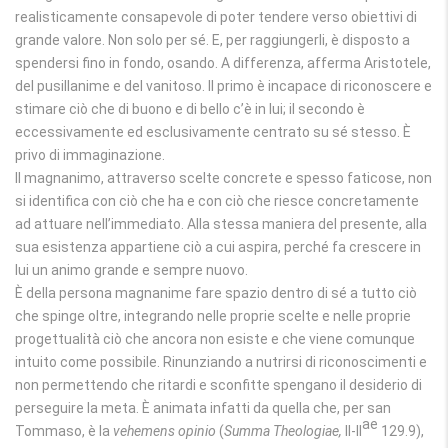
realisticamente consapevole di poter tendere verso obiettivi di
grande valore. Non solo per sé. E, per raggiungerli, è disposto a
spendersi fino in fondo, osando. A differenza, afferma Aristotele,
del pusillanime e del vanitoso. Il primo è incapace di riconoscere e
stimare ciò che di buono e di bello c’è in lui; il secondo è
eccessivamente ed esclusivamente centrato su sé stesso. È
privo di immaginazione.
Il magnanimo, attraverso scelte concrete e spesso faticose, non
si identifica con ciò che ha e con ciò che riesce concretamente
ad attuare nell’immediato. Alla stessa maniera del presente, alla
sua esistenza appartiene ciò a cui aspira, perché fa crescere in
lui un animo grande e sempre nuovo.
È della persona magnanime fare spazio dentro di sé a tutto ciò
che spinge oltre, integrando nelle proprie scelte e nelle proprie
progettualità ciò che ancora non esiste e che viene comunque
intuito come possibile. Rinunziando a nutrirsi di riconoscimenti e
non permettendo che ritardi e sconfitte spengano il desiderio di
perseguire la meta. È animata infatti da quella che, per san
ae
Tommaso, è la
vehemens opinio
(
Summa Theologiae,
II-II
129.9),