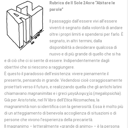
Rubrica de Il Sole 24ore “Abitare le
parole”
Il passaggio dall’essere vivi all’essere
viventi è segnato dalla volontà di andare
oltre i propri limiti e spendersi per farlo. È
segnato, in altri termini, dalla
disponibilità a desiderare qualcosa di
nuovo e di più grande di quello che si ha
e di ciò che ci si sente di essere. Indipendentemente dagli
obiettivi che si riescono a raggiungere.
È questo il paradosso dell’esistenza: vivere pienamente il
presente, pensando in grande. Vedendosi cioè coraggiosamente
proiettati verso il futuro, e realizzando quella che gli antichi latini
chiamavano
magnanimitas
e i greci μεγαλοψυχία (
megalopsichia
).
Già per Aristotele, nel IV libro dell’
Etica Nicomachea
, la
magnanimità non si identifica con la generosità. Essa è molto più
di un atteggiamento di benevola accoglienza di situazioni o di
persone che vivono l’esperienza della precarietà.
Il magnanimo – letteralmente «grande di animo» – è la persona