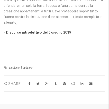
valere questa responsabilità anche in pubblico. E facendolo deve
difendere non solo la terra, l’acqua e l’aria come doni della
creazione appartenenti a tutti. Deve proteggere soprattutto
l’uomo contro la distruzione di se stesso». … (testo completo in
allegato)
»
Discorso introduttivo del 6 giugno 2019
ambiente
,
Laudato si'
SHARE