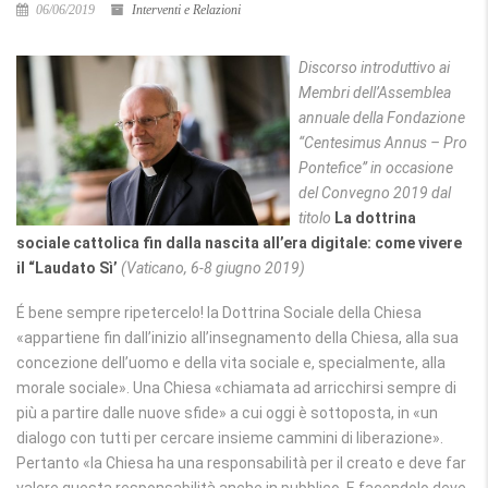
06/06/2019
Interventi e Relazioni
Discorso introduttivo ai
Membri dell’Assemblea
annuale della Fondazione
“Centesimus Annus – Pro
Pontefice” in occasione
del Convegno 2019 dal
titolo
La dottrina
sociale cattolica fin dalla nascita all’era digitale: come vivere
il “Laudato Sì’
(
Vaticano, 6-8 giugno 2019)
É bene sempre ripetercelo! la Dottrina Sociale della Chiesa
«appartiene fin dall’inizio all’insegnamento della Chiesa, alla sua
concezione dell’uomo e della vita sociale e, specialmente, alla
morale sociale». Una Chiesa «chiamata ad arricchirsi sempre di
più a partire dalle nuove sfide» a cui oggi è sottoposta, in «un
dialogo con tutti per cercare insieme cam­mini di liberazione».
Pertanto «la Chiesa ha una responsabilità per il creato e deve far