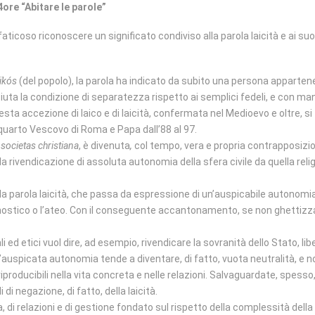
4ore “Abitare le parole”
ticoso riconoscere un significato condiviso alla parola laicità e ai suo
aïkós
(del popolo), la parola ha indicato da subito una persona apparten
iuta la condizione di separatezza rispetto ai semplici fedeli, e con man
ta accezione di laico e di laicità, confermata nel Medioevo e oltre, si 
arto Vescovo di Roma e Papa dall’88 al 97.
a
societas christiana
, è divenuta
,
col tempo, vera e propria contrapposizione 
la rivendicazione di assoluta autonomia della sfera civile da quella reli
 parola laicità, che passa da espressione di un’auspicabile autonomia d
agnostico o l’ateo. Con il conseguente accantonamento, se non ghettizza
ciali ed etici vuol dire, ad esempio, rivendicare la sovranità dello Stato, l
’auspicata autonomia tende a diventare, di fatto, vuota neutralità, e n
roducibili nella vita concreta e nelle relazioni. Salvaguardate, spesso,
di negazione, di fatto, della laicità.
a, di relazioni e di gestione fondato sul rispetto della complessità della