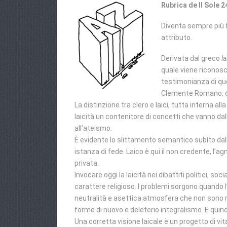
Rubrica de Il Sole 2
Diventa sempre più fa
attributo.
Derivata dal greco
l
quale viene riconosc
testimonianza di ques
Clemente Romano, qu
La distinzione tra clero e laici, tutta interna all
laicità un contenitore di concetti che vanno dal
all’ateismo.
È evidente lo slittamento semantico subìto dalla
istanza di fede. Laico è qui il non credente, l’
privata.
Invocare oggi la laicità nei dibattiti politici, so
carattere religioso. I problemi sorgono quando l
neutralità e asettica atmosfera che non sono rip
forme di nuovo e deleterio integralismo. E quindi 
Una corretta visione laicale è un progetto di vit