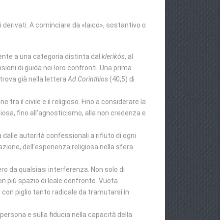
i derivati. A cominciare da «laico», sostantivo o
ente a una categoria distinta dal
klerikòs
, al
sioni di guida nei loro confronti. Una prima
trova già nella lettera
Ad Corinthios
(40,5) di
tra il civile e il religioso. Fino a considerare la
giosa, fino all’agnosticismo, alla non credenza e
alle autorità confessionali a rifiuto di ogni
zione, dell’esperienza religiosa nella sfera
ibero da qualsiasi interferenza. Non solo di
on più spazio di leale confronto. Vuota
 con piglio tanto radicale da tramutarsi in
 persona e sulla fiducia nella capacità della