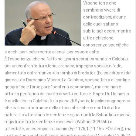
Vi sono terre che
sembrano vivere di
contraddizioni; alcune
delle quali saltano
subito agli occhi, mentre
altre richiedono
conoscenze specifiche
e occhi particolarmente allenati per essere colte.
È l’esperienza che ho fatto nei giorni scorsi tornando in Calabria
per un confronto tra storia, cronaca, impegno sociale e fede,
alimentato dal romanzo «La tomba di Erodoto» (Falco editore) del
giornalista Domenico Marino. La Calabria, spesso terra di confine
geografico e forse pure “periferia economica”, ma che non è
affatto periferica dal punto di vista culturale. Soprattutto non lo
è quella che in Calabria fu la piana di Sybaris, la polis magnogreca
che ha lasciato tracce nella storia oltre che in scritti di altra
natura. Lo attestano le sentenze riguardanti la Sybaritica mensa,
registrate fra le sentenze medievali (Walther 30945b) e
attestate, ad esempio in Libanio (Ep 1175,1 [11,15s. FӦrster]); ma
lo attestano anche i Sybaritici libelli presenti in Marziale (12,95,2).