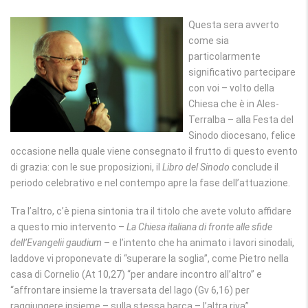
Questa sera avverto
come sia
particolarmente
significativo partecipare
con voi – volto della
Chiesa che è in Ales-
Terralba – alla Festa del
Sinodo diocesano, felice
occasione nella quale viene consegnato il frutto di questo evento
di grazia: con le sue proposizioni, il
Libro del Sinodo
conclude il
periodo celebrativo e nel contempo apre la fase dell’attuazione.
Tra l’altro, c’è piena sintonia tra il titolo che avete voluto affidare
a questo mio intervento –
La Chiesa italiana di fronte alle sfide
dell’Evangelii gaudium
– e l’intento che ha animato i lavori sinodali,
laddove vi proponevate di “superare la soglia”, come Pietro nella
casa di Cornelio (At 10,27) “per andare incontro all’altro” e
“affrontare insieme la traversata del lago (Gv 6,16) per
raggiungere insieme – sulla stessa barca – l’altra riva”.