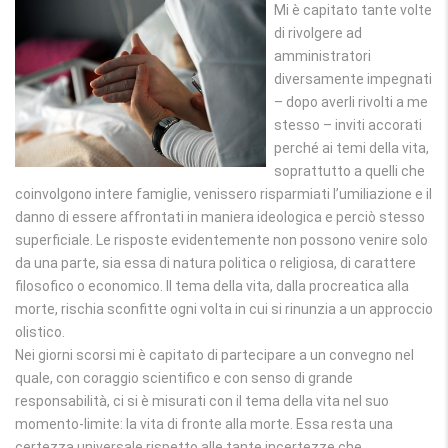
Mi è capitato tante volte
di rivolgere ad
amministratori
diversamente impegnati
– dopo averli rivolti a me
stesso – inviti accorati
perché ai temi della vita,
soprattutto a quelli che
coinvolgono intere famiglie, venissero risparmiati l’umiliazione e il
danno di essere affrontati in maniera ideologica e perciò stesso
superficiale. Le risposte evidentemente non possono venire solo
da una parte, sia essa di natura politica o religiosa, di carattere
filosofico o economico. Il tema della vita, dalla procreatica alla
morte, rischia sconfitte ogni volta in cui si rinunzia a un approccio
olistico.
Nei giorni scorsi mi è capitato di partecipare a un convegno nel
quale, con coraggio scientifico e con senso di grande
responsabilità, ci si è misurati con il tema della vita nel suo
momento-limite: la vita di fronte alla morte. Essa resta una
certezza universale rispetto alle tante incertezze che