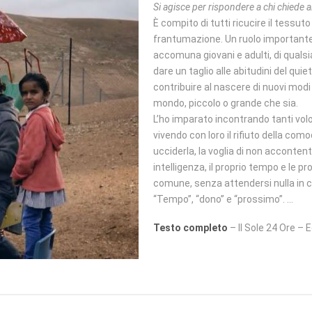
Si agisce per rispondere a chi chiede a
È compito di tutti ricucire il tessut
frantumazione. Un ruolo importante 
accomuna giovani e adulti, di qualsi
dare un taglio alle abitudini del qui
contribuire al nascere di nuovi modi d
mondo, piccolo o grande che sia.
L’ho imparato incontrando tanti volon
vivendo con loro il rifiuto della comod
ucciderla, la voglia di non accontent
intelligenza, il proprio tempo e le pr
comune, senza attendersi nulla in 
“Tempo”, “dono” e “prossimo”. …
Testo completo
– Il Sole 24 Ore – 