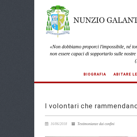
«Non dobbiamo proporci l'impossibile, né to
non essere capaci di sopportarlo sulle nostre
(
BIOGRAFIA
ABITARE L
I volontari che rammendano
16/06/2018
Testimonianze dai confini