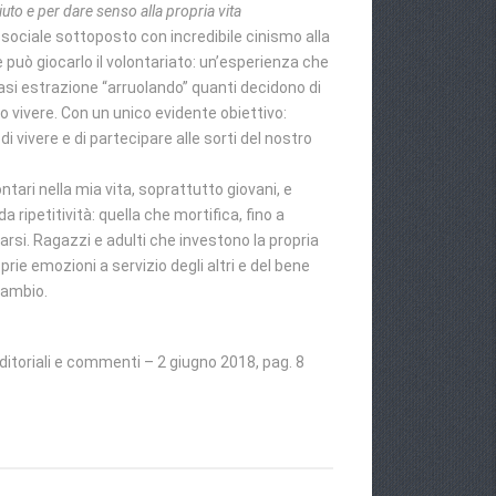
iuto e per dare senso alla propria vita
o sociale sottoposto con incredibile cinismo alla
può giocarlo il volontariato: un’esperienza che
asi estrazione “arruolando” quanti decidono di
eto vivere. Con un unico evidente obiettivo:
i vivere e di partecipare alle sorti del nostro
tari nella mia vita, soprattutto giovani, e
a ripetitività: quella che mortifica, fino a
arsi. Ragazzi e adulti che investono la propria
oprie emozioni a servizio degli altri e del bene
cambio.
Editoriali e commenti – 2 giugno 2018, pag. 8