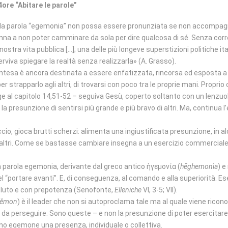
4ore “Abitare le parole”
la parola “egemonia” non possa essere pronunziata se non accompagnat
na a non poter camminare da sola per dire qualcosa di sé. Senza correre 
 nostra vita pubblica […]; una delle più longeve superstizioni politiche i
rviva spiegare la realtà senza realizzarla» (A. Grasso).
tesa è ancora destinata a essere enfatizzata, rincorsa ed esposta a ten
er strapparlo agli altri, di trovarsi con poco tra le proprie mani. Propr
ge al capitolo 14,51-52 – seguiva Gesù, coperto soltanto con un lenzu
a presunzione di sentirsi più grande e più bravo di altri. Ma, continua l’
, gioca brutti scherzi: alimenta una ingiustificata presunzione, in alc
 altri. Come se bastasse cambiare insegna a un esercizio commerciale 
a parola egemonia, derivante dal greco antico ἡγεμονία (
hēghemonìa
) e
 “portare avanti”. E, di conseguenza, al comando e alla superiorità. Eser
luto e con prepotenza (Senofonte,
Elleniche
VI, 3-5; VII).
gĕmon
) è il leader che non si autoproclama tale ma al quale viene ricon
ni da perseguire. Sono queste – e non la presunzione di poter esercitar
 egemone una presenza, individuale o collettiva.