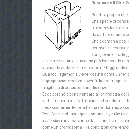
Rubrica de Il Sole 2
Sembra proprio che 
Una specie di condan
più persistenti della
da agitare quando se
Una egemonia così in
chi investe energie p
«Un giovane – si leg
di sicurezza. Anzi, qualcuno può indossarlo con l
lasciando andare il lenzuolo, se ne fuggì nudo».
Quando l’egemonia viene vissuta come un feticcio
appropriazione senza dover faticare troppo, in
fragilità e di persistenti inefficienze.
Ecco perché è bene riandare all’etimologia dell
verbo rimandano all’attitudine del condurre e del
necessariamente nella forma del dominio asso
Per i Greci, nel linguaggio comune l’ἡγεμών (
he
leadership
è invocata in vista di obiettivi comu
come un cromosoma – le condizioni che rendono