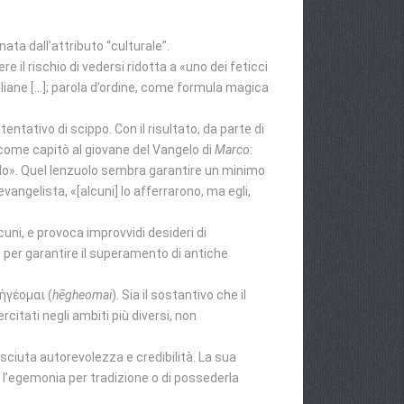
a dall’attributo “culturale”.
il rischio di vedersi ridotta a «uno dei feticci
taliane […]; parola d’ordine, come formula magica
tativo di scippo. Con il risultato, da parte di
io come capitò al giovane del Vangelo di
Marco
:
olo». Quel lenzuolo sembra garantire un minimo
evangelista, «[alcuni] lo afferrarono, ma egli,
uni, e provoca improvvidi desideri di
per garantire il superamento di antiche
 ἡγέομαι (
hēgheomai
). Sia il sostantivo che il
citati negli ambiti più diversi, non
osciuta autorevolezza e credibilità. La sua
e l’egemonia per tradizione o di possederla