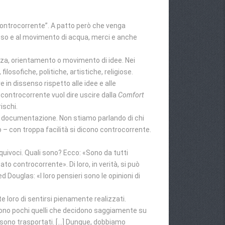
“controcorrente”. A patto però che venga
usso e al movimento di acqua, merci e anche
denza, orientamento o movimento di idee. Nei
filosofiche, politiche, artistiche, religiose.
e in dissenso rispetto alle idee e alle
 controcorrente vuol dire uscire dalla
Comfort
ischi.
e documentazione. Non stiamo parlando di chi
o – con troppa facilità si dicono controcorrente.
quivoci. Quali sono? Ecco: «Sono da tutti
 controcorrente». Di loro, in verità, si può
ed Douglas: «I loro pensieri sono le opinioni di
 loro di sentirsi pienamente realizzati.
sono pochi quelli che decidono saggiamente su
ma sono trasportati. […] Dunque, dobbiamo