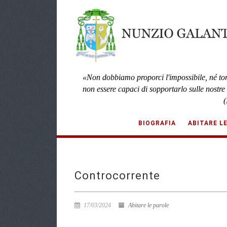
«Non dobbiamo proporci l'impossibile, né to
non essere capaci di sopportarlo sulle nostre
(
BIOGRAFIA
ABITARE L
Controcorrente
17/03/2024
Abitare le parole