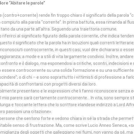
4ore “Abitare le parole”
(contro+corrente) rende fin troppo chiaro il significato della parola 
ompiuto alla parola “corrente”. In prima battuta, essa rimanda al fl
tano da una parte all’altra. Seguendo una traiettoria comune.
 riferirci al significato figurato della parola corrente, che indica ten
uesto il significato che la parola ha in locuzioni quali correnti letterarie, 
riconosciuti controcorrente, in questi casi, vuol dire dichiararsi o esser
ggioranza; a mode e a stili di vita largamente condivisi. Inoltre, andare
confronto e il dialogo, ma esponendosi a critiche, scontri, indecisioni e r
uo essere controcorrente su una solida formazione e su una sufficient
dere”; o di chi – e sono soprattutto i vittimisti di professione a farl
acità di confrontarsi con progetti diversi dai loro.
tabilmente presentano e le espressioni che li fanno riconoscere senza e
mio parere sarà certamente controcorrente… In vita, sono sempre stato
a lunga e toccante lettera che lo scrittore irlandese indirizzò a Lord Alfr
loro passioni una citazione».
persone che sentono forte e vedono chiara in sé la strada che permette
vitabile senso di frustrazione. Ma, come scrive Lucio Anneo Seneca, «
 a somiglianza degli oggetti che galleggiano nei fiumi, non vanno da sé, 