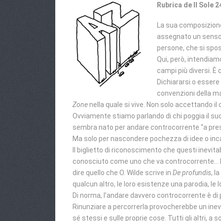
Rubrica de Il Sole 2
La sua composizione 
assegnato un senso c
persone, che si spos
Qui, però, intendiamo
campi più diversi. È q
Dichiararsi o essere 
convenzioni della ma
Zone
nella quale si vive. Non solo accettando il 
Ovviamente stiamo parlando di chi poggia il s
sembra nato per andare controcorrente “a prescin
Ma solo per nascondere pochezza di idee o incap
Il biglietto di riconoscimento che questi inevi
conosciuto come uno che va controcorrente… Il 
dire quello che O. Wilde scrive in
De profundis
, l
qualcun altro, le loro esistenze una parodia, le 
Di norma, l’andare davvero controcorrente è di 
Rinunziare a percorrerla provocherebbe un ine
sé stessi e sulle proprie cose. Tutti gli altri,