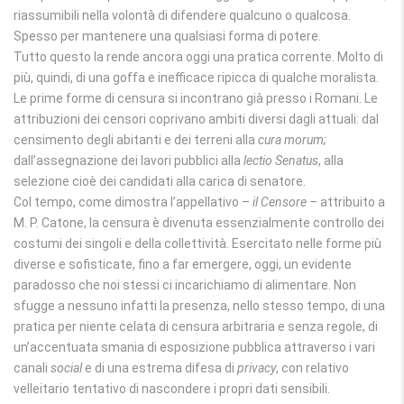
riassumibili nella volontà di difendere qualcuno o qualcosa.
Spesso per mantenere una qualsiasi forma di potere.
Tutto questo la rende ancora oggi una pratica corrente. Molto di
più, quindi, di una goffa e inefficace ripicca di qualche moralista.
Le prime forme di censura si incontrano già presso i Romani. Le
attribuzioni dei censori coprivano ambiti diversi dagli attuali: dal
censimento degli abitanti e dei terreni alla
cura morum;
dall’assegnazione dei lavori pubblici alla
lectio Senatus
, alla
selezione cioè dei candidati alla carica di senatore.
Col tempo, come dimostra l’appellativo –
il Censore –
attribuito a
M. P. Catone, la censura è divenuta essenzialmente controllo dei
costumi dei singoli e della collettività. Esercitato nelle forme più
diverse e sofisticate, fino a far emergere, oggi, un evidente
paradosso che noi stessi ci incarichiamo di alimentare. Non
sfugge a nessuno infatti la presenza, nello stesso tempo, di una
pratica per niente celata di censura arbitraria e senza regole, di
un’accentuata smania di esposizione pubblica attraverso i vari
canali
social
e di una estrema difesa di
privacy
, con relativo
velleitario tentativo di nascondere i propri dati sensibili.