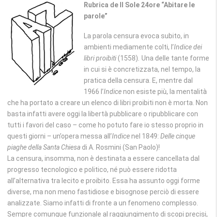
Rubrica de Il Sole 24ore “Abitare le
parole”
La parola censura evoca subito, in
ambienti mediamente colti, l’
Indice dei
libri proibiti
(1558)
.
Una delle tante forme
in cui si è concretizzata, nel tempo, la
pratica della censura. E, mentre dal
1966 l’
Indice
non esiste più, la mentalità
che ha portato a creare un elenco di libri proibiti non è morta. Non
basta infatti avere oggi la libertà pubblicare o ripubblicare con
tutti i favori del caso – come ho potuto fare io stesso proprio in
questi giorni – un’opera messa all’
Indice
nel 1849:
Delle cinque
piaghe della Santa Chiesa
di A. Rosmini (San Paolo)!
La censura, insomma, non è destinata a essere cancellata dal
progresso tecnologico e politico, né può essere ridotta
all’alternativa tra lecito e proibito. Essa ha assunto oggi forme
diverse, ma non meno fastidiose e bisognose perciò di essere
analizzate. Siamo infatti di fronte a un fenomeno complesso.
Sempre comunque funzionale al raggiungimento di scopi precisi,